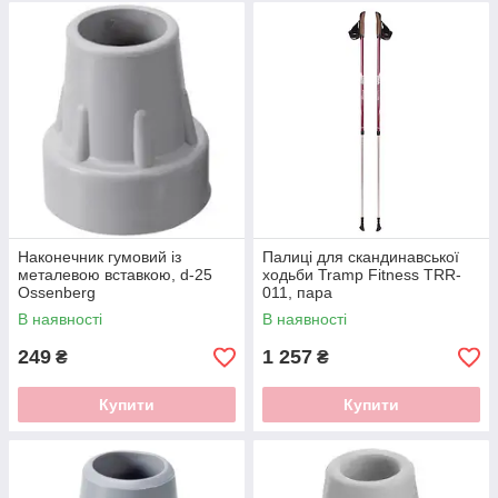
Наконечник гумовий із
Палиці для скандинавської
металевою вставкою, d-25
ходьби Tramp Fitness TRR-
Ossenberg
011, пара
В наявності
В наявності
249
1 257
₴
₴
Купити
Купити