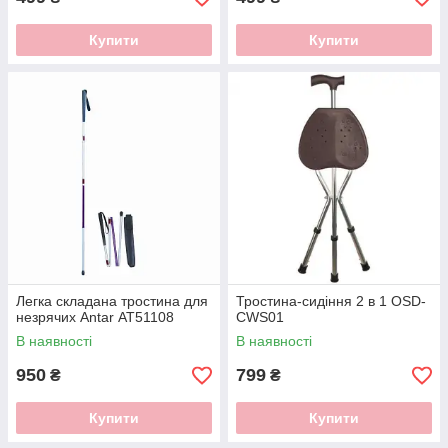
Купити
Купити
Легка складана тростина для
Тростина-сидіння 2 в 1 OSD-
незрячих Antar АТ51108
CWS01
В наявності
В наявності
950
799
₴
₴
Купити
Купити