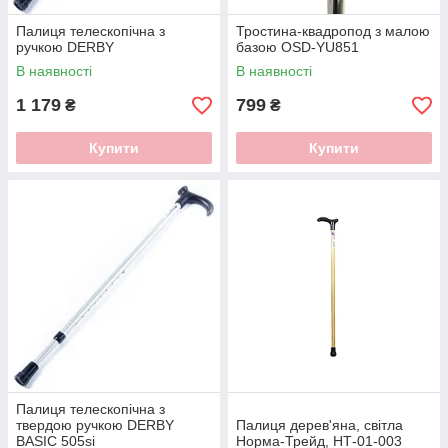
Палиця телескопічна з
Тростина-квадропод з малою
ручкою DERBY
базою OSD-YU851
В наявності
В наявності
1 179
799
₴
₴
Купити
Купити
Палиця телескопічна з
твердою ручкою DERBY
Палиця дерев'яна, світла
BASIC 505si
Норма-Трейд, НТ-01-003