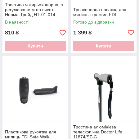
Тростина чотирьохопорна, з
регулюванням по висоті
Трьохопорна насадка для
Норма-Трейд НТ-01-014
милиць і тростин FDI
В наявності
Готово до відправки
810
1 399
₴
₴
Купити
Купити
Тростина алюмінієва
Пластикова рукоятка для
телескопічна Doctor Life
милиць FDI Safe Walk
11874/SZ-G