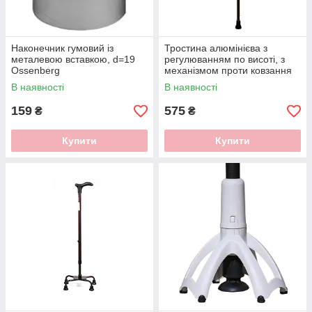
Наконечник гумовий із
Тростина алюмінієва з
металевою вставкою, d=19
регулюванням по висоті, з
Ossenberg
механізмом проти ковзання
Норма-Трейд, НТ-01-011
В наявності
В наявності
159
575
₴
₴
Купити
Купити