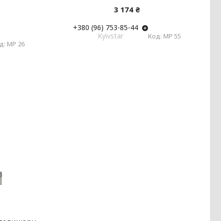
3 174 ₴
+380 (96) 753-85-44
Kyivstar
MP 55
MP 26