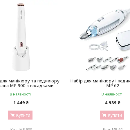
 для манікюру та педикюру
Набір для манікюру і педи
sana MP 900 з насадками
MP 62
В наявності
В наявності
1 449 ₴
4 939 ₴
Купити
Купити
MP 900
MP 62