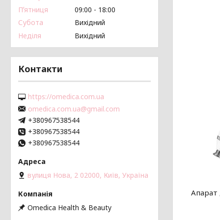
Пʼятниця
09:00
18:00
Субота
Вихідний
Неділя
Вихідний
Контакти
https://omedica.com.ua
omedica.com.ua@gmail.com
+380967538544
+380967538544
+380967538544
вулиця Нова, 2 02000, Київ, Україна
Апарат
Omedica Health & Beauty