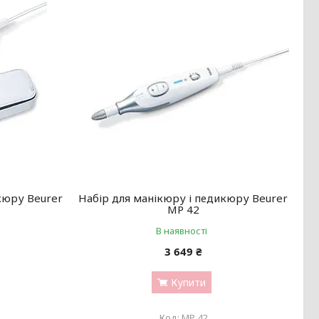
кюру Beurer
Набір для манікюру і педикюру Beurer
MP 42
В наявності
3 649 ₴
Купити
MP 42