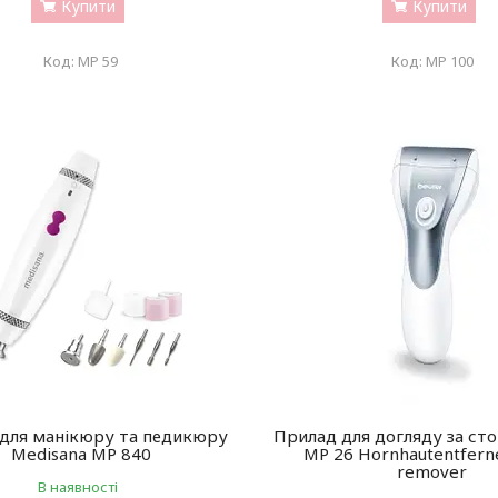
Купити
Купити
MP 59
MP 100
 для манікюру та педикюру
Прилад для догляду за ст
Medisana MP 840
MP 26 Hornhautentferne
remover
В наявності