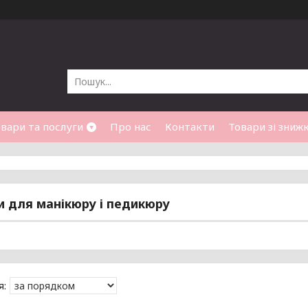
вари та послуги
Про нас
Контакти
Товари зі зниж
 для манікюру і педикюру