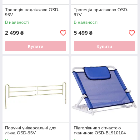
Трапеція надліжкова OSD-
Трапеція приліжкова OSD-
96V
97V
В наявності
В наявності
2 499
5 499
₴
₴
Купити
Купити
Поручні універсальні для
Підголівник з сітчастою
ліжка OSD-95V
тканиною OSD-BL910104