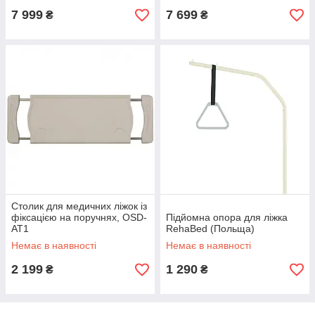
7 999
7 699
₴
₴
Столик для медичних ліжок із
фіксацією на поручнях, OSD-
Підйомна опора для ліжка
AT1
RehaBed (Польща)
Немає в наявності
Немає в наявності
2 199
1 290
₴
₴