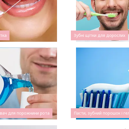
итка
Зубні щітки для дорослих
увач для порожнини рота
Пасти, зубний порошок і гел