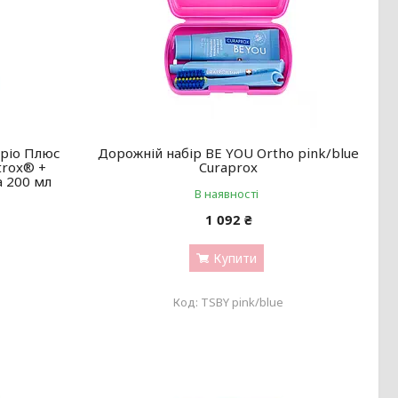
еріо Плюс
Дорожній набір BE YOU Ortho pink/blue
trox® +
Curaprox
а 200 мл
В наявності
1 092 ₴
Купити
TSBY pink/blue