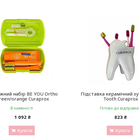
жний набір BE YOU Ortho
Підставка керамічний зу
reen/orange Curaprox
Tooth Curaprox
В наявності
Готово до відправк
1 092 ₴
823 ₴
Купити
Купити