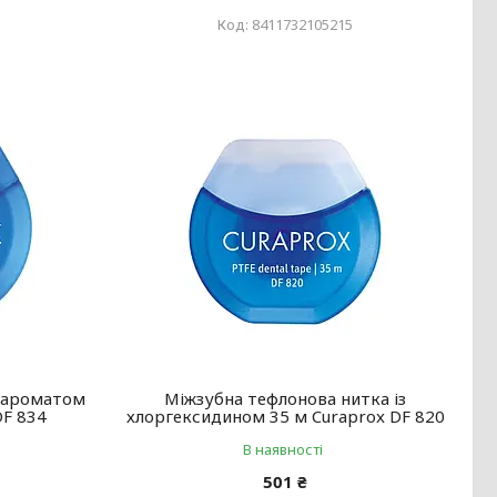
8411732105215
з ароматом
Міжзубна тефлонова нитка із
DF 834
хлоргексидином 35 м Curaprox DF 820
В наявності
501 ₴