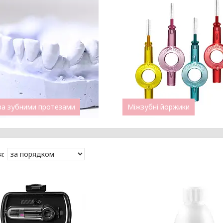
за зубними протезами
Міжзубні йоржики