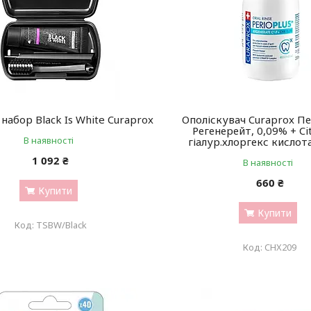
набор Black Is White Curaprox
Ополіскувач Curaprox П
Регенерейт, 0,09% + Ci
В наявності
гіалур.хлоргекс кислот
1 092 ₴
В наявності
660 ₴
Купити
Купити
TSBW/Black
CHX209