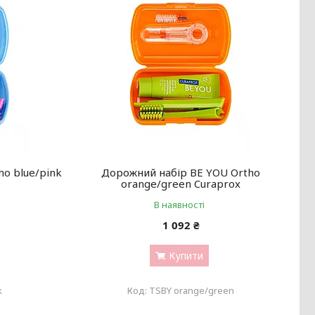
ho blue/pink
Дорожний набір BE YOU Ortho
orange/green Curaprox
В наявності
1 092 ₴
Купити
k
TSBY orange/green