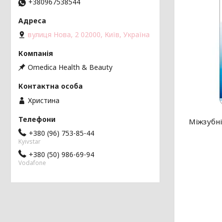
+380967538544
вулиця Нова, 2 02000, Київ, Україна
Omedica Health & Beauty
Христина
Міжзубні
+380 (96) 753-85-44
Kyivstar
+380 (50) 986-69-94
Vodafone