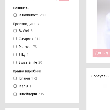
Наявність
В наявності
280
Производители
B. Well
3
Curaprox
214
Pierrot
173
Догляд 
Silky
1
Swiss Smile
20
Країна виробник
Іспанія
172
Італія
1
Швейцарія
235