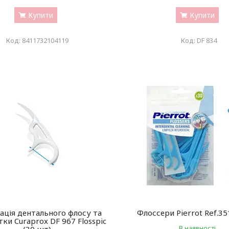
Купити
Купити
8411732104119
DF 834
ація дентального флосу та
Флоссери Pierrot Ref.35
ки Curaprox DF 967 Flosspic
В наявності