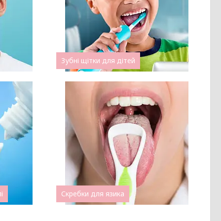
Зубні щітки для дітей
і
Скребки для язика