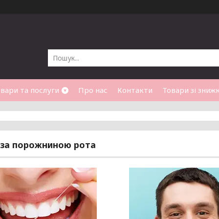
вари та послуги
Про нас
Контакти
Товари зі зниж
 за порожниною рота