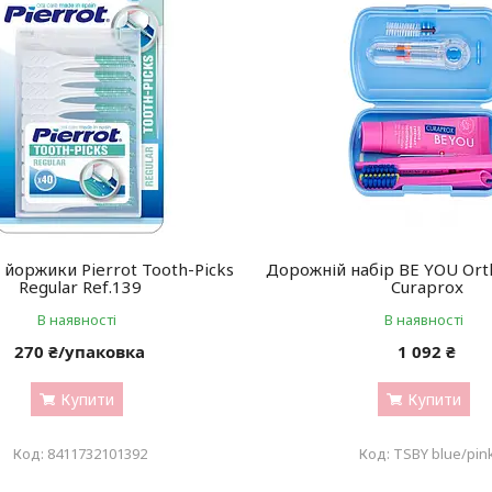
 йоржики Pierrot Tooth-Picks
Дорожній набір BE YOU Ort
Regular Ref.139
Curaprox
В наявності
В наявності
270 ₴/упаковка
1 092 ₴
Купити
Купити
8411732101392
TSBY blue/pin