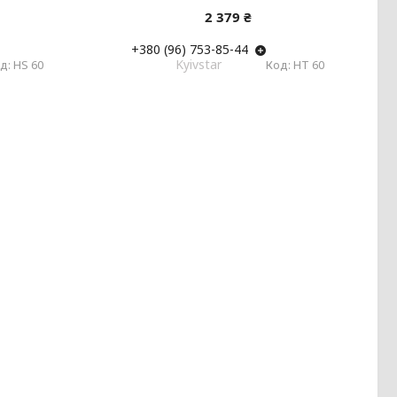
2 379 ₴
+380 (96) 753-85-44
Kyivstar
HS 60
HT 60