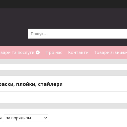
вари та послуги
Про нас
Контакти
Товари зі зниж
раски, плойки, стайлери