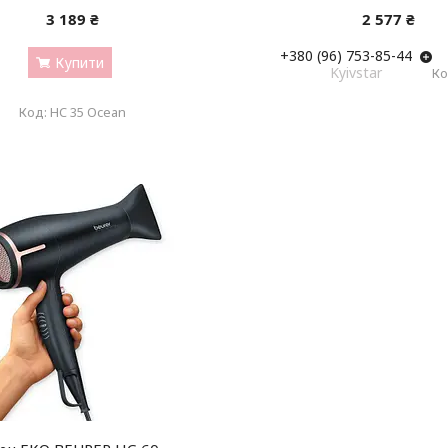
3 189 ₴
2 577 ₴
+380 (96) 753-85-44
Купити
Kyivstar
HC 35 Ocean