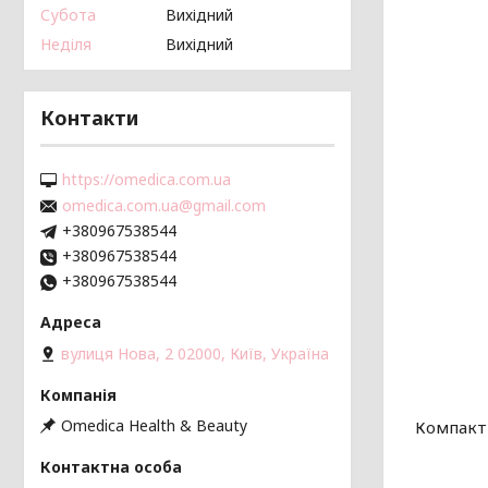
Субота
Вихідний
Неділя
Вихідний
Контакти
https://omedica.com.ua
omedica.com.ua@gmail.com
+380967538544
+380967538544
+380967538544
вулиця Нова, 2 02000, Київ, Україна
Omedica Health & Beauty
Компакт