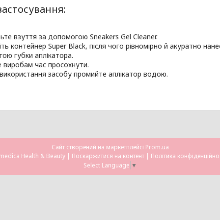
застосування:
ьте взуття за допомогою Sneakers Gel Cleaner.
іть контейнер Super Black, після чого рівномірно й акуратно нан
ою губки аплікатора.
 виробам час просохнути.
 використання засобу промийте аплікатор водою.
Сайт створений на маркетплейсі
Prom.ua
Omedica Health & Beauty |
Поскаржитися на контент
|
Політика конфіденційно
Select Language
▼