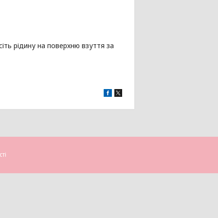
есіть рідину на поверхню взуття за
сті