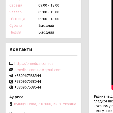
Середа
09:00
18:00
Четвер
09:00
18:00
Пʼятниця
09:00
18:00
Субота
Вихідний
Неділя
Вихідний
Контакти
https://omedica.com.ua
omedica.com.ua@gmail.com
+380967538544
+380967538544
+380967538544
Рідина (ві
гладкої шк
вулиця Нова, 2 02000, Київ, Україна
коханому в
змогу захи