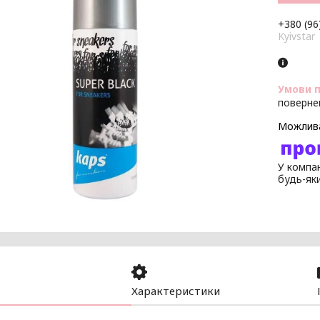
+380 (96
Kyivstar
поверне
У компан
будь-як
Характеристики