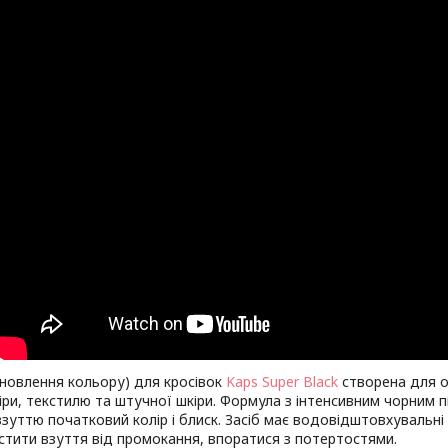
дновлення кольору) для кросівок
Kaps Super Black
створена для о
іри, текстилю та штучної шкіри. Формула з інтенсивним чорним
зуттю початковий колір і блиск. Засіб має водовідштовхувальні 
стити взуття від промокання, впоратися з потертостями.