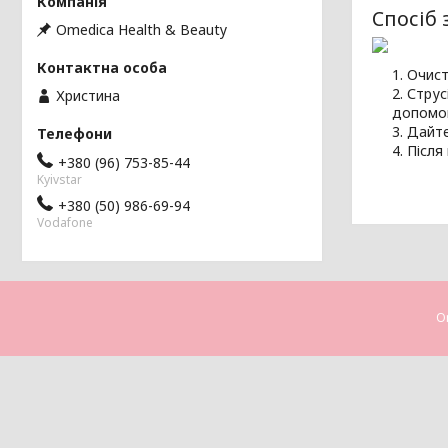
Спосіб 
Omedica Health & Beauty
Очист
Струс
Христина
допомог
Дайте
Після
+380 (96) 753-85-44
Kyivstar
+380 (50) 986-69-94
Vodafone