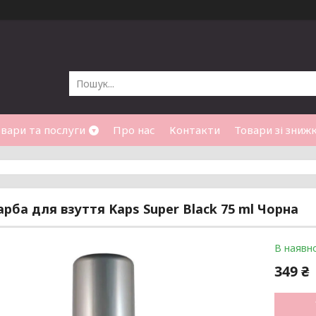
вари та послуги
Про нас
Контакти
Товари зі зниж
рба для взуття Kaps Super Black 75 ml Чорна
В наявно
349 ₴