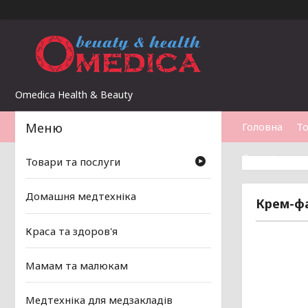
Omedica Health & Beauty
Головна
То
Статті
Товари та послуги
Домашня медтехніка
Крем-фа
Краса та здоров'я
Мамам та малюкам
Медтехніка для медзакладів