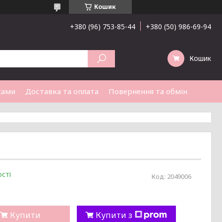
Кошик
+380 (96) 753-85-44
+380 (50) 986-69-94
Кошик
ками
Доставка та оплата
Повернення та обмін
сті
Код:
2049006
Купити
Купити з