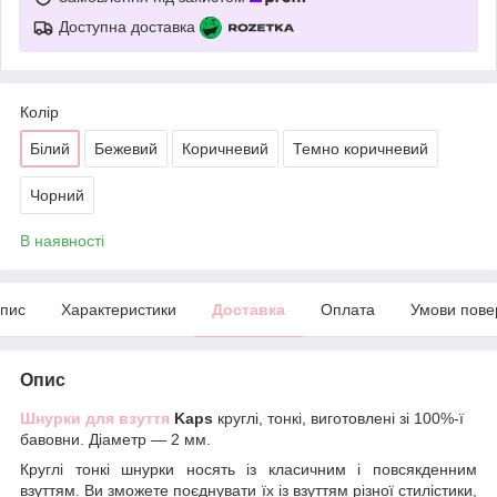
Доступна доставка
Колір
Білий
Бежевий
Коричневий
Темно коричневий
Чорний
В наявності
пис
Характеристики
Доставка
Оплата
Умови пове
Опис
Шнурки для взуття
Kaps
круглі, тонкі, виготовлені зі 100%-ї
бавовни. Діаметр — 2 мм.
Круглі тонкі шнурки носять із класичним і повсякденним
взуттям. Ви зможете поєднувати їх із взуттям різної стилістики,