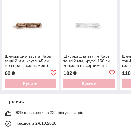
Шнурки для взуття Kaps
Шнурки для взуття Kaps
Шнур
тонкі 2 мм, круглі 45 см,
тонкі 2 мм, круглі 150 см,
тонк
кольори в асортименті
кольори в асортименті
коль
60
102
118
₴
₴
Купити
Купити
Про нас
90% позитивних з 222 відгуків за рік
Працює з 24.10.2016