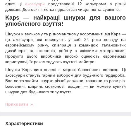
адже ці
аксесуари
представлені 12 кольорами в різній
довжині. Довговічні, легко піддаються чищенню та сушінню.
Kaps — найкращі шнурки для вашого
улюбленого взуття!
Шнурки у великому та різноманітному асортименті від Kaps —
це аксесуари, які поєднують у собі 24 роки досвіду на
європейському ринку, співпраця з командою талановитих
дизайнерів та інженерів, роботу з якісними матеріалами.
Продукти цього виробника високо оцінюють європейські
користувачі, їх рекомендують взуттєві майстри.
Шнурки Kaps виготовлені з міцних бавовняних волокон. Ці
аксесуари стануть гарним вибором для будь-якого гардероба.
Вас легко знайти шнурки різної довжини, товщини та розмірів.
Бавовняні, шкіряні, силіконові, вощені — ви можете купити
шнурки для будь-якого типу взуття.
Приховати
Характеристики