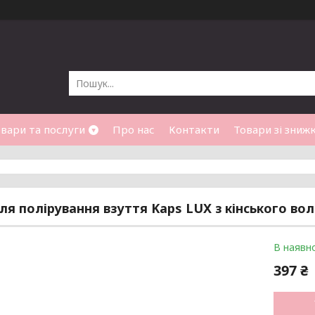
вари та послуги
Про нас
Контакти
Товари зі зниж
ля полірування взуття Kaps LUX з кінського во
В наявно
397 ₴