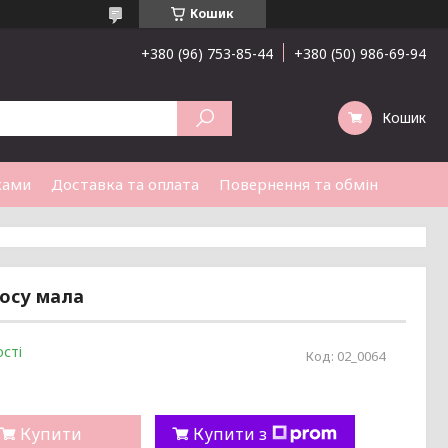
Кошик
+380 (96) 753-85-44
+380 (50) 986-69-94
Кошик
ками
Доставка та оплата
Повернення та обмін
лосу мала
сті
Код:
02_0064
Купити
Купити з