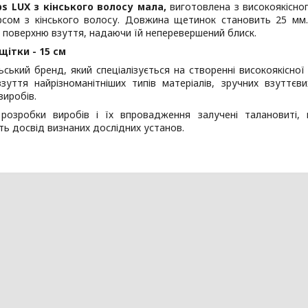
s LUX з кінського волосу мала,
виготовлена з високоякісног
рсом з кінського волосу. Довжина щетинок становить 25 мм
 поверхню взуття, надаючи їй неперевершений блиск.
ітки - 15 см
ьський бренд, який спеціалізується на створенні високоякісно
зуття найрізноманітніших типів матеріалів, зручних взуттєви
виробів.
розробки виробів і їх впровадження залучені талановиті, 
ь досвід визнаних дослідних установ.