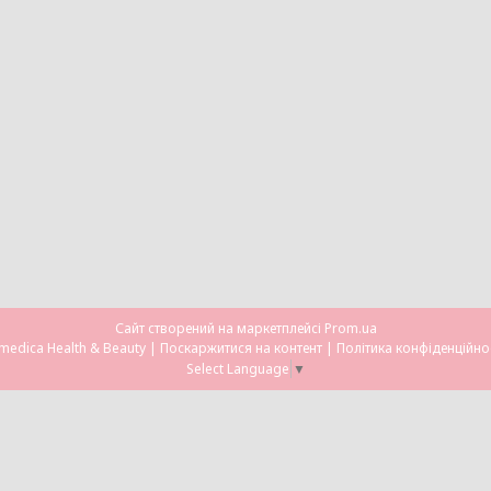
Сайт створений на маркетплейсі
Prom.ua
Omedica Health & Beauty |
Поскаржитися на контент
|
Політика конфіденційно
Select Language
▼