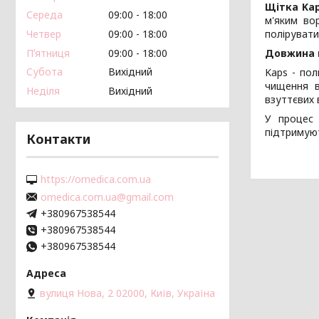
Щітка Kap
Середа
09:00
18:00
м'яким во
Четвер
09:00
18:00
полірувати
Пʼятниця
09:00
18:00
Довжина щ
Субота
Вихідний
Kaps - пол
чищення в
Неділя
Вихідний
взуттєвих 
У процес 
підтримуют
Контакти
https://omedica.com.ua
omedica.com.ua@gmail.com
+380967538544
+380967538544
+380967538544
вулиця Нова, 2 02000, Київ, Україна