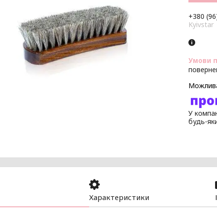
+380 (96
Kyivstar
поверне
У компан
будь-як
Характеристики