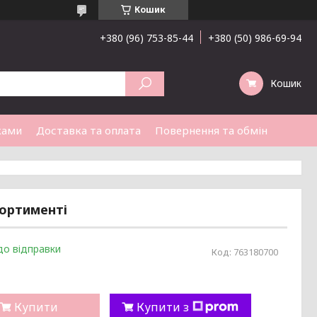
Кошик
+380 (96) 753-85-44
+380 (50) 986-69-94
Кошик
ками
Доставка та оплата
Повернення та обмін
сортименті
до відправки
Код:
763180700
Купити
Купити з