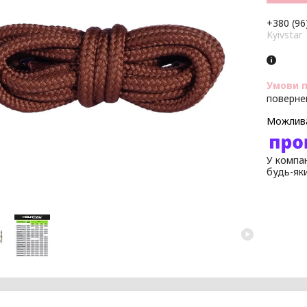
+380 (96
Kyivstar
поверне
У компан
будь-як