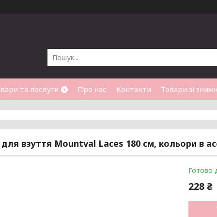
вари та послуги
Про нас
Контакти
Товари зі зниж
для взуття Mountval Laces 180 см, кольори в а
Готово 
228 ₴