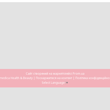
Сайт створений на маркетплейсі
Prom.ua
Omedica Health & Beauty |
Поскаржитися на контент
|
Політика конфіденційно
Select Language
▼