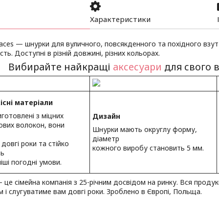
Характеристики
aces — шнурки для вуличного, повсякденного та похідного взут
сть. Доступні в різній довжині, різних кольорах.
Вибирайте найкращі
аксесуари
для свого в
існі матеріали
готовлені з міцних
Дизайн
ових волокон, вони
Шнурки мають округлу форму,
діаметр
 довгі роки та стійко
кожного виробу становить 5 мм.
ть
іші погодні умови.
 це сімейна компанія з 25-річним досвідом на ринку. Вся проду
 і слугуватиме вам довгі роки. Зроблено в Європі, Польща.