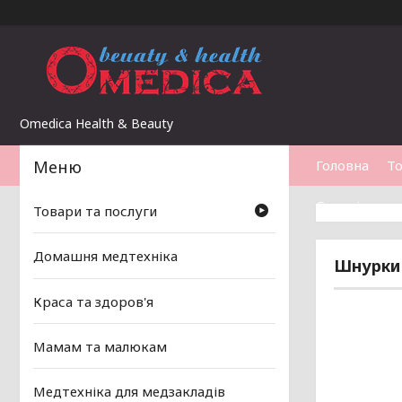
Omedica Health & Beauty
Головна
То
Статті
Товари та послуги
Домашня медтехніка
Шнурки 
Краса та здоров'я
Мамам та малюкам
Медтехніка для медзакладів