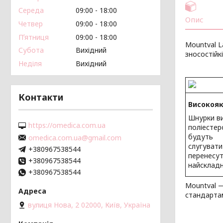
Середа
09:00
18:00
Опис
Четвер
09:00
18:00
Пʼятниця
09:00
18:00
Mountval L
Субота
Вихідний
зносостійкі
Неділя
Вихідний
Контакти
Високояк
Шнурки ви
https://omedica.com.ua
поліестер
будуть
omedica.com.ua@gmail.com
слугувати
+380967538544
перенесу
+380967538544
найскладн
+380967538544
Mountval —
стандартам
вулиця Нова, 2 02000, Київ, Україна