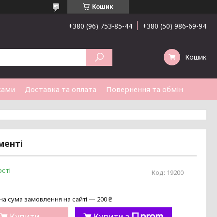
Кошик
+380 (96) 753-85-44
+380 (50) 986-69-94
Кошик
ками
Доставка та оплата
Повернення та обмін
менті
сті
Код:
19200
на сума замовлення на сайті — 200 ₴
Купити
Купити з