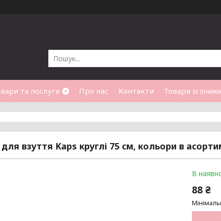
вари та послуги
Про нас
Контакти
Товари зі зниж
для взуття Kaps круглі 75 см, кольори в асорти
В наявно
88 ₴
Мінімаль