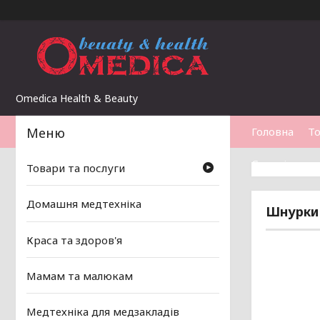
Omedica Health & Beauty
Головна
То
Статті
Товари та послуги
Домашня медтехніка
Шнурки 
Краса та здоров'я
Мамам та малюкам
Медтехніка для медзакладів