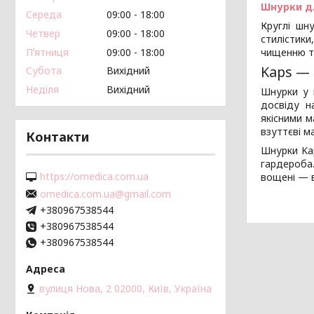
Шнурки д
Середа
09:00
18:00
Круглі шн
Четвер
09:00
18:00
стилістик
Пʼятниця
09:00
18:00
чищенню т
Kaps —
Субота
Вихідний
Неділя
Вихідний
Шнурки у 
досвіду н
якісними м
взуттєві м
Контакти
Шнурки Kap
гардероба.
https://omedica.com.ua
вощені — в
omedica.com.ua@gmail.com
+380967538544
+380967538544
+380967538544
вулиця Нова, 2 02000, Київ, Україна