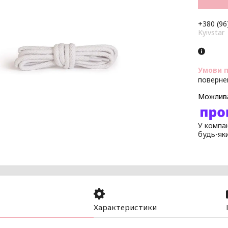
+380 (96
Kyivstar
поверне
У компан
будь-як
Характеристики