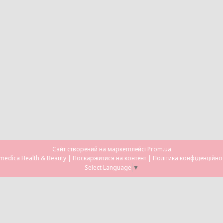
Сайт створений на маркетплейсі
Prom.ua
Omedica Health & Beauty |
Поскаржитися на контент
|
Політика конфіденційно
Select Language
▼