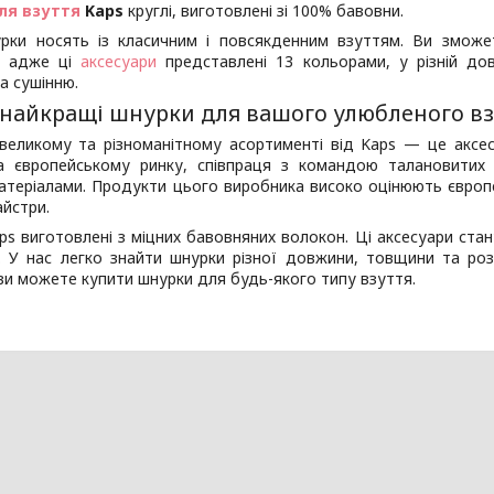
ля взуття
Kaps
круглі, виготовлені зі 100% бавовни.
урки носять із класичним і повсякденним взуттям. Ви зможет
и, адже ці
аксесуари
представлені 13 кольорами, у різній дов
а сушінню.
 найкращі шнурки для вашого улюбленого вз
великому та різноманітному асортименті від Kaps — це аксес
а європейському ринку, співпраця з командою талановитих 
атеріалами. Продукти цього виробника високо оцінюють європе
айстри.
s виготовлені з міцних бавовняних волокон. Ці аксесуари ста
 У нас легко знайти шнурки різної довжини, товщини та розмір
и можете купити шнурки для будь-якого типу взуття.