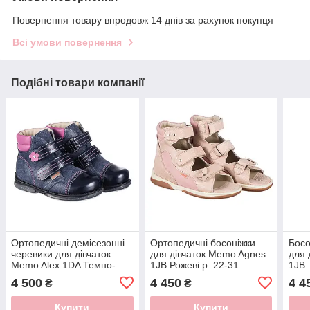
Повернення товару впродовж 14 днів за рахунок покупця
Всі умови повернення
Подібні товари компанії
Ортопедичні демісезонні
Ортопедичні босоніжки
Босо
черевики для дівчаток
для дівчаток Memo Agnes
для
Memo Alex 1DA Темно-
1JB Рожеві р. 22-31
1JB
сині р. 22-31
4 500
4 450
4 4
₴
₴
Купити
Купити