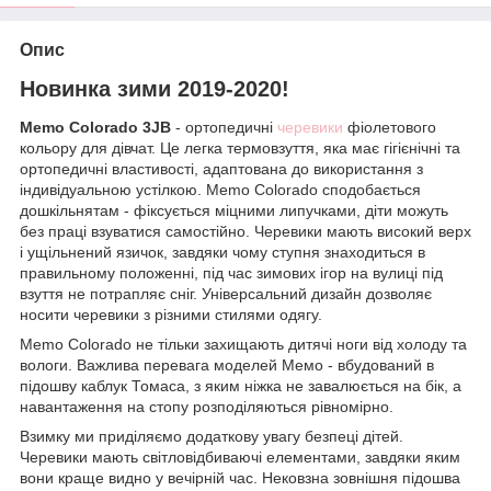
Опис
Новинка зими 2019-2020!
Memo Colorado 3JB
- ортопедичні
черевики
фіолетового
кольору для дівчат. Це легка термовзуття, яка має гігієнічні та
ортопедичні властивості, адаптована до використання з
індивідуальною устілкою. Memo Colorado сподобається
дошкільнятам - фіксується міцними липучками, діти можуть
без праці взуватися самостійно. Черевики мають високий верх
і ущільнений язичок, завдяки чому ступня знаходиться в
правильному положенні, під час зимових ігор на вулиці під
взуття не потрапляє сніг. Універсальний дизайн дозволяє
носити черевики з різними стилями одягу.
Memo Colorado не тільки захищають дитячі ноги від холоду та
вологи. Важлива перевага моделей Мемо - вбудований в
підошву каблук Томаса, з яким ніжка не завалюється на бік, а
навантаження на стопу розподіляються рівномірно.
Взимку ми приділяємо додаткову увагу безпеці дітей.
Черевики мають світловідбиваючі елементами, завдяки яким
вони краще видно у вечірній час. Нековзна зовнішня підошва