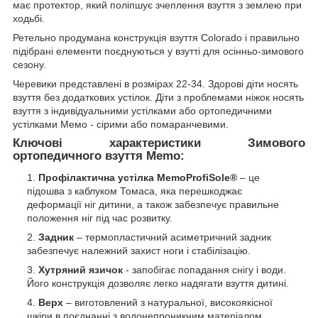
має протектор, який поліпшує зчеплення взуття з землею при
ходьбі.
Ретельно продумана конструкція взуття Colorado і правильно
підібрані елементи поєднуються у взутті для осінньо-зимового
сезону.
Черевики представлені в розмірах 22-34. Здорові діти носять
взуття без додаткових устілок. Діти з проблемами ніжок носять
взуття з індивідуальними устілками або ортопедичними
устілками Мемо - сірими або помаранчевими.
Ключові характеристики Зимового
ортопедичного взуття Memo:
Профілактична устілка MemoProfiSole®
– це
підошва з каблуком Томаса, яка перешкоджає
деформації ніг дитини, а також забезпечує правильне
положення ніг під час розвитку.
Задник
– термопластичний асиметричний задник
забезпечує належний захист ноги і стабілізацію.
Хутряний язичок
- запобігає попадання снігу і води.
Його конструкція дозволяє легко надягати взуття дитині.
Верх
– виготовлений з натуральної, високоякісної
шкіри в поєднанні з водонепроникним матеріалом