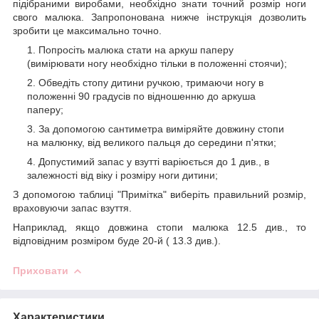
підібраними виробами, необхідно знати точний розмір ноги
свого малюка. Запропонована нижче інструкція дозволить
зробити це максимально точно.
Попросіть малюка стати на аркуш паперу
(вимірювати ногу необхідно тільки в положенні стоячи);
Обведіть стопу дитини ручкою, тримаючи ногу в
положенні 90 градусів по відношенню до аркуша
паперу;
За допомогою сантиметра виміряйте довжину стопи
на малюнку, від великого пальця до середини п'ятки;
Допустимий запас у взутті варіюється до 1 див., в
залежності від віку і розміру ноги дитини;
З допомогою таблиці "Примітка" виберіть правильний розмір,
враховуючи запас взуття.
Наприклад, якщо довжина стопи малюка 12.5 див., то
відповідним розміром буде 20-й ( 13.3 див.).
Приховати
Характеристики