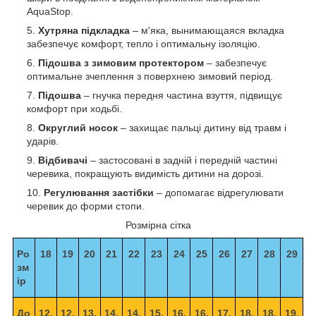
AquaStop.
Хутряна підкладка
– м'яка, вынимающаяся вкладка
забезпечує комфорт, тепло і оптимальну ізоляцію.
Підошва з зимовим протектором
– забезпечує
оптимальне зчеплення з поверхнею зимовий період.
Підошва
– гнучка передня частина взуття, підвищує
комфорт при ходьбі.
Округлий носок
– захищає пальці дитину від травм і
ударів.
Відбивачі
– застосовані в задній і передній частині
черевика, покращують видимість дитини на дорозі.
Регулювання застібки
– допомагає відрегулювати
черевик до форми стопи.
Розмірна сітка
Ро
18
19
20
21
22
23
24
25
26
27
28
29
зм
ір
До
12.
12.
13.
14.
14.
15.
16.
16.
17.
18.
18.
19.