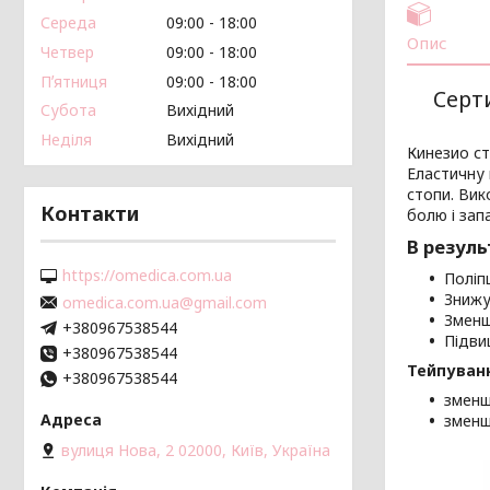
Середа
09:00
18:00
Опис
Четвер
09:00
18:00
Пʼятниця
09:00
18:00
Серт
Субота
Вихідний
Неділя
Вихідний
Кинезио ст
Еластичну к
стопи. Вик
Контакти
болю і зап
В резуль
https://omedica.com.ua
Поліп
Знижу
omedica.com.ua@gmail.com
Зменш
+380967538544
Підви
+380967538544
Тейпуванн
+380967538544
зменш
зменш
вулиця Нова, 2 02000, Київ, Україна