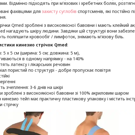
ми. Відмінно підходять при м'язових і хребетних болях, розтягн
вані фахівцями для
захисту суглобів
спортсменів, які постійно 
ня.
річки Qmed зроблені з високоякісної бавовни і мають клейкий а
ed нагадують шкіру людини. Завдяки цій структурі вони забезпе
ь поліпшити кровообіг / лимфоток, знімають м'язову біль.
истики кинезио стрічок Qmed
:
: 5 х 5 см (ширина: 5 см; довжина: 5 м),
гиваються в одному напрямку - на 140%
стять латексу і лікарських речовин
іал пористий по структурі - добре пропускає повітря
тійкі
лергенні
ть зчеплення: 3-6 днів на шкірі
ки зроблені з високоякісної бавовни зі 100% акриловим шаром
 кинезио тейп має практичну пластикову упаковку і містить інстр
и стрічку