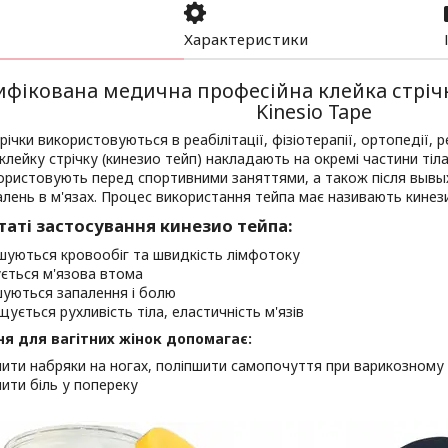
Характеристики
ифікована медична професійна клейка стрічк
Kinesio Tape
річки використовуються в реабілітації, фізіотерапії, ортопедії, р
лейку стрічку (кинезио тейп) накладають на окремі частини тіла –
ористовують перед спортивними заняттями, а також після вывых
алень в м'язах. Процес використання тейпа має називають кине
таті застосування кинезио тейпа:
шуються кровообіг та швидкість лімфотоку
ється м'язова втома
уються запалення і болю
щується рухливість тіла, еластичність м'язів
я для вагітних жінок допомагає:
ити набряки на ногах, поліпшити самопочуття при варикозному
ити біль у попереку