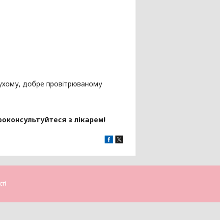
 сухому, добре провітрюваному
роконсультуйтеся з лікарем!
сті