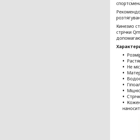
спортсмена
Рекомендо
розтягуван
Кинезио ст
стрічки Qm
допомагают
Характер
Розмір
Растя
Не мі
Матер
Водос
Гіпоа
Міцніс
Стріч
Кожен
наносит