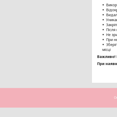
Викор
Відок
Видал
Уника
Закрі
Після
Не зри
При н
Збері
місці
Важливо! 
При наявн