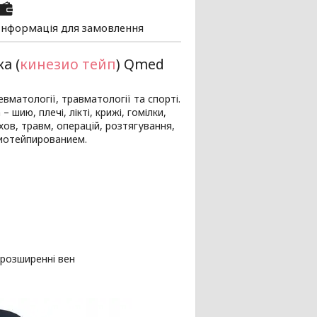
Інформація для замовлення
а (
кинезио тейп
) Qmed
евматології, травматології та спорті.
 шию, плечі, лікті, крижі, гомілки,
ов, травм, операцій, розтягування,
зиотейпированием.
 розширенні вен