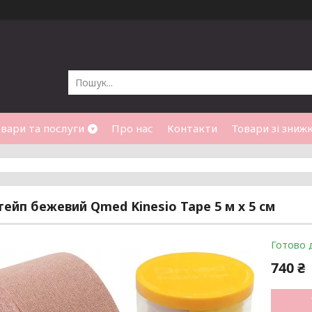
вари та послуги
Про нас
Контакти
Товари зі зниж
 тейп бежевий Qmed Kinesio Tape 5 м х 5 см
Готово 
740 ₴