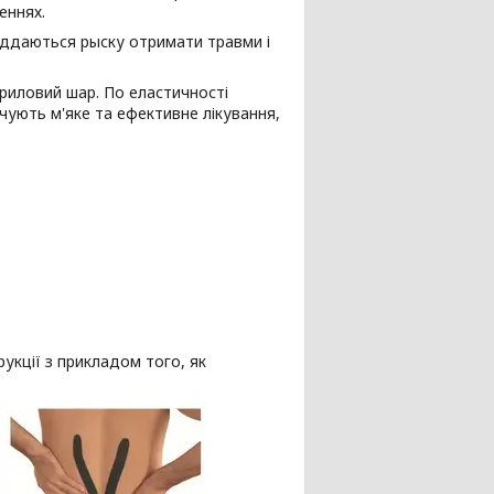
еннях.
піддаються рыску отримати травми і
криловий шар. По еластичності
чують м'яке та ефективне лікування,
укції з прикладом того, як