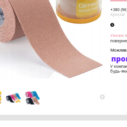
+380 (96
Kyivstar
поверне
У компан
будь-як