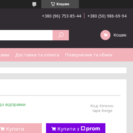
Кошик
+380 (96) 753-85-44
+380 (50) 986-69-94
Кошик
ками
Доставка та оплата
Повернення та обмін
до відправки
Код:
Kinesio-
tape-beige
Купити
Купити з