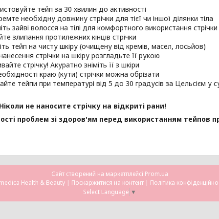
истовуйте тейп за 30 хвилин до активності
ремте необхідну довжину стрічки для тієї чи іншої ділянки тіла
іть зайві волосся на тілі для комфортного використання стрічки
йте злипання протилежних кінців стрічки
піть тейп на чисту шкіру (очищену від кремів, масел, лосьйов)
 нанесення стрічки на шкіру розгладьте її рукою
вайте стрічку! Акуратно зніміть її з шкіри
еобхідності краю (кути) стрічки можна обрізати
гайте тейпи при температурі від 5 до 30 градусів за Цельсієм у
Ніколи не наносите стрічку на відкриті рани!
ості проблем зі здоров'ям перед використанням тейпов п
Сайт створений на маркетплейсі
Prom.ua
Omedica Health & Beauty |
Поскаржитися на контент
|
Політика конфіденційно
Select Language
▼