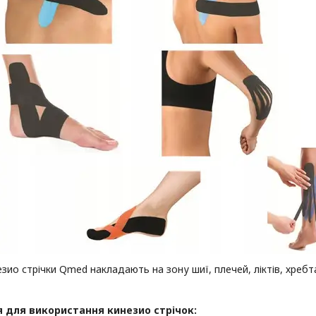
зио стрічки Qmed накладають на зону шиї, плечей, ліктів, хребта,
я для використання кинезио стрічок: