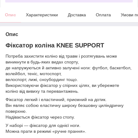
Опис
Характеристики
Доставка
Оплата
Умови п
Опис
Фіксатор коліна KNEE SUPPORT
Потреба захистити коліно від травм і розтягувань може
виникнути в будь-яких видах спорту,
де напружуються й активно залучені ноги: футбол, баскетбол,
волейбол, теніс, мотоспорт,
велоспорт, лижі, сноубординг тощо.
Використовуючи фіксатор у спірних цілях, ви убережете
коліно від вивиху та перевантажень.
Фіксатор легкий і еластичний, приємний на дотик.
Він являє собою еластичну широку безшовну циліндричну
поверхню.
Надівається фіксатор через стопу.
У наборі — фіксатор для однієї ноги.
Можна прати в режимі «ручне прання».