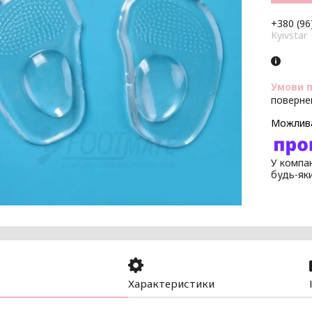
+380 (96
Kyivstar
поверне
У компан
будь-як
Характеристики