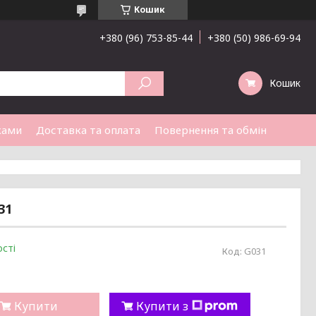
Кошик
+380 (96) 753-85-44
+380 (50) 986-69-94
Кошик
ками
Доставка та оплата
Повернення та обмін
31
сті
Код:
G031
Купити
Купити з