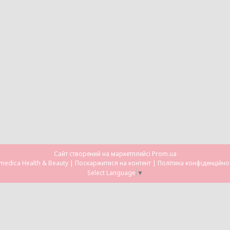
Сайт створений на маркетплейсі
Prom.ua
Omedica Health & Beauty |
Поскаржитися на контент
|
Політика конфіденційно
Select Language
▼