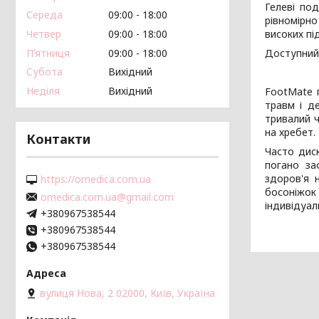
Гелеві по
Середа
09:00
18:00
рівномірно
Четвер
09:00
18:00
високих пі
Пʼятниця
09:00
18:00
Доступний 
Субота
Вихідний
Неділя
Вихідний
FootMate п
травм і д
тривалий ч
на хребет.
Контакти
Часто диск
погано заф
здоров'я 
https://omedica.com.ua
босоніжок
omedica.com.ua@gmail.com
індивідуа
+380967538544
+380967538544
+380967538544
вулиця Нова, 2 02000, Київ, Україна