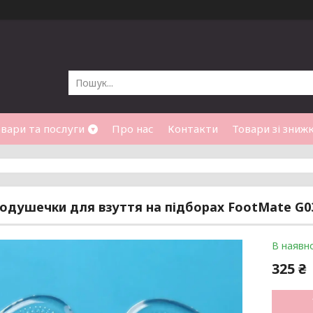
вари та послуги
Про нас
Контакти
Товари зі зниж
подушечки для взуття на підборах FootMate G0
В наявно
325 ₴