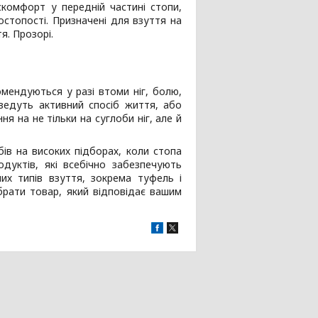
комфорт у передній частині стопи,
остопості. Призначені для взуття на
я. Прозорі.
комендуються у разі втоми ніг, болю,
ведуть активний спосіб життя, або
я на не тільки на суглоби ніг, але й
ів на високих підборах, коли стопа
родуктів, які всебічно забезпечують
их типів взуття, зокрема туфель і
брати товар, який відповідає вашим