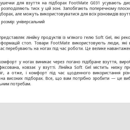
душечки для взуття на підборах FootMate G031 усувають дис
 розподіляють тиск у цій зоні. Запобігають поперечному плоск
дборах, але можуть використовуватися для всіх різновидів взутт
розмір: універсальний
редставляє лінійку продуктів із м'якого гелю Soft Gel, які ре
еформацій стоп. Товари FootMate використовують люди, які 
ас перебувають на ногах під час роботи. Це велике навантаженн
омфорт у ногах виникає через погано підібране взуття, вироб
іксована, ковзає у взутті. Лінійка Soft Gel містить низку п
ніг, а отже, і комфорт під час щоденного використання різн
 на високих підборах. Все, що вам потрібно зробити — це ви
льним потребам.