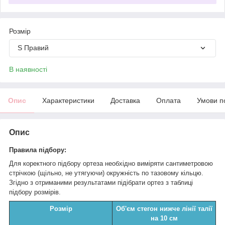
Розмір
S Правий
В наявності
Опис
Характеристики
Доставка
Оплата
Умови п
Опис
Правила підбору:
Для коректного підбору ортеза необхідно виміряти сантиметровою
стрічкою (щільно, не утягуючи) окружність по тазовому кільцю.
Згідно з отриманими результатами підібрати ортез з таблиці
підбору розмірів.
Розмір
Об'єм стегон нижче лінії талії
на 10 см