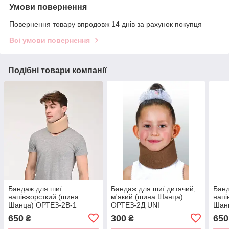
Умови повернення
Повернення товару впродовж 14 днів за рахунок покупця
Всі умови повернення
Подібні товари компанії
Бандаж для шиї
Бандаж для шиї дитячий,
Банд
напівжорсткий (шина
м'який (шина Шанца)
напі
Шанца) ОРТЕЗ-2В-1
ОРТЕЗ-2Д UNI
Шан
COMFORT
Comf
650
300
650
₴
₴