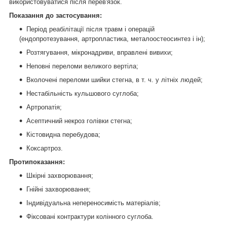
використовуватися після перев'язок.
Показання до застосування:
Період реабілітації після травм і операцій
(ендопротезування, артропластика, металоостеосинтез і ін);
Розтягування, мікронадриви, вправлені вивихи;
Неповні переломи великого вертіла;
Вколочені переломи шийки стегна, в т. ч. у літніх людей;
Нестабільність кульшового суглоба;
Артропатія;
Асептичний некроз голівки стегна;
Кістовидна перебудова;
Коксартроз.
Протипоказання:
Шкірні захворювання;
Гнійні захворювання;
Індивідуальна непереносимість матеріалів;
Фіксовані контрактури колінного суглоба.