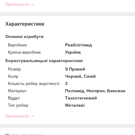
Приховати
Характеристики
Основні атрибути
Виробник
Реабілітімед
Країна виробник
Україна
Користувальницькі характеристики
Розмір
S Правий
Колір
Чорний, Синій
Кількість ребер жорсткості
3
Матеріал
Поліамід, Неопрен, Бавовна
Відділ
Тазостегновий
Тип ребер
Металеві
Приховати