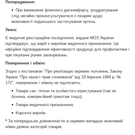
Попередження:
При виникненні фізичного дискомфорту, роздратування
слід негайно проконсультуватися з лікарем щодо
можливості подальшого застосування ортеза.
Увага:
Є медичне реєстраційне посвідчення, видане МОЗ України
підтверджує, що виріб є виробом медичного призначення. Це
офіційне підтвердження ефективності продукції для профілактики і
при лікуванні різних захворювань.
Повернення і обмін:
Згідно з постановою "Про реалізацію окремих положень Закону
Украни "Про захист прав споживачів" від 19 березня 1994 р. №
172", поверненню і обміну не підлягають:
Товари сан. гігієни та особистого користування (такі як
білизна, компресійний трикотаж тощо);
Товари медичного призначення;
Корсетні вироби.
*
За попередньою домовленістю в окремих випадках можливий
обмін деяких категорій товарів.