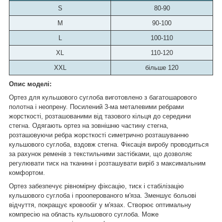
S
80-90
M
90-100
L
100-110
XL
110-120
XXL
більше 120
Опис моделі:
Ортез для кульшового суглоба виготовлено з багатошарового
полотна і неопрену. Посилений 3-ма металевими ребрами
жорсткості, розташованими від тазового кільця до середини
стегна. Одягають ортез на зовнішню частину стегна,
розташовуючи ребра жорсткості симетрично розташуванню
кульшового суглоба, вздовж стегна. Фіксація виробу проводиться
за рахунок ременів з текстильними застібками, що дозволяє
регулювати тиск на тканини і розташувати виріб з максимальним
комфортом.
Ортез забезпечує рівномірну фіксацію, тиск і стабілізацію
кульшового суглоба і прооперованого м'яза. Зменшує больові
відчуття, покращує кровообіг у м'язах. Створює оптимальну
компресію на область кульшового суглоба. Може