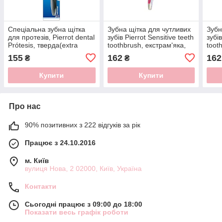
Спеціальна зубна щітка
Зубна щітка для чутливих
Зубн
для протезів, Pierrot dental
зубів Pierrot Sensitive teeth
зубів
Prótesis, тверда(extra
toothbrush, екстрам'яка,
toot
hard) Ref.40N
червона. Ref.13
жовт
155
162
162
₴
₴
Купити
Купити
Про нас
90% позитивних з 222 відгуків за рік
Працює з 24.10.2016
м. Київ
вулиця Нова, 2 02000, Київ, Україна
Контакти
Сьогодні працює з 09:00 до 18:00
Показати весь графік роботи