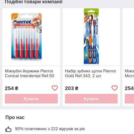
Подібні товари компанії
Міжзубні йоржики Pierrot
Набір зубних щіток Pierrot
Міжз
Conical Interdental Ref.50
Gold Ref.343, 2 шт.
Micr
254
203
254
₴
₴
Купити
Купити
Про нас
90% позитивних з 222 відгуків за рік