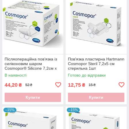
Післяопераційна пов’язка із
Пов'язка пластирна Hartmann
силіконовим шаром
Cosmopor Steril 7,2x5 см
Cosmopor® Silicone 7,2см x
стерильна 1шт
5см
В наявності
Готово до відправки
44,20
12,75
₴
₴
52 ₴
15 ₴
Купити
Купити
–15%
–15%