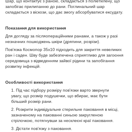
Шар, що контактує з раною, складається з поліетилену, що
запобігає прилипанню до рани. Поглинальний шар
складається з віскози, що дає змогу абсорбуватися ексудату.
Показання для використання
Для догляду за післяопераційними ранами, а також у разі
незначних пошкоджень шкіри (дряпини, розрізи).
Пов'язка Космопор 35х10 підходить для закриття невеликих
ран і саден. Шву буде забезпечена сприятливо для загоєння
середовища з відведенням зайвої рідини та запобігання
розвитку інфекцій.
Особливості використання
Під час підбору розміру пов'язки варто звернути
увагу, що розмір подушечки, що вбирає, має бути
більший розмір рани.
Розкрити індивідуальне стерильне паковання в місці,
зазначеному на пакованні синьою закругленою
стрілочкою, потягнувши за несклеєні краї паковання.
Дістати пов'язку з паковання.