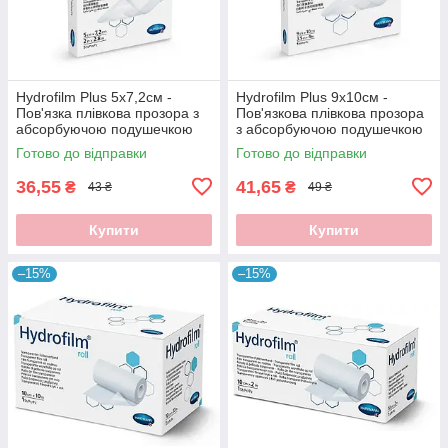
Hydrofilm Plus 5х7,2см -
Hydrofilm Plus 9х10см -
Пов'язка плівкова прозора з
Пов'язкова плівкова прозора
абсорбуючою подушечкою
з абсорбуючою подушечкою
1шт
1шт
Готово до відправки
Готово до відправки
36,55
41,65
₴
₴
43 ₴
49 ₴
Купити
Купити
–15%
–15%