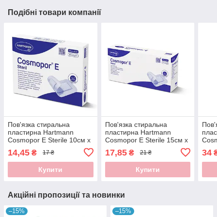
Подібні товари компанії
Пов'язка стиральна
Пов'язка стиральна
Пов'
пластирна Hartmann
пластирна Hartmann
плас
Cosmopor E Sterile 10см x
Cosmopor E Sterile 15см x
Cosm
8см 1шт
6см 1шт
10с
14,45
17,85
34
₴
₴
17 ₴
21 ₴
Купити
Купити
Акційні пропозиції та новинки
–15%
–15%