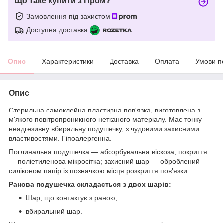
Що таке купити з Пром?
Замовлення під захистом
Доступна доставка
Опис
Характеристики
Доставка
Оплата
Умови п
Опис
Стерильна самоклейна пластирна пов'язка, виготовлена з
м'якого повітропроникного нетканого матеріалу. Має тонку
неадгезивну вбиральну подушечку, з чудовими захисними
властивостями. Гіпоалергенна.
Поглинальна подушечка — абсорбувальна віскоза; покриття
— поліетиленова мікросітка; захисний шар — оброблений
силіконом папір із позначкою місця розкриття пов'язки.
Ранова подушечка складається з двох шарів:
Шар, що контактує з раною;
вбиральний шар.