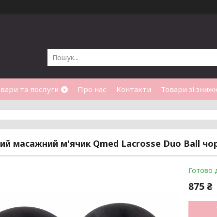
вари та послуги
Про нас
Контакти
Товари зі зниж
ий масажний м'ячик Qmed Lacrosse Duo Ball чо
Готово 
875 ₴