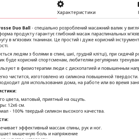
Характеристики
osse Duo Ball
- спеціально розроблений масажний валик у вигля
форма продукту гарантує глибокий масаж параспинальных м'язів 
ругу в м'язових тканинах. Це простий і дуже корисний інструмент
сті.
ться людям з болями в спині, шиї, грудній клітці), при сидячій 
ик буде корисний спортсменам, любителям регулярних тренувань 
ользуют в физиотерапии люди с дископатией и повышенным на
егко чистится, изготовлено из силикона повышенной твердости
подходит для использования дома, на работе или во время зан
истики:
го цвета, матовый, приятный на ощупь.
ры: 12х6 см.
иал - 100% твердый силикон высокого качества.
сти:
ечивает эффективный массаж спины, рук и ног.
шает мышечную боль и напряжение