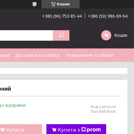
Кошик
+380 (96) 753-85-44
+380 (50) 986-69-94
Кошик
ками
Доставка та оплата
Повернення та обмін
рний
до відправки
Код:
Lacrosse
Duo Ball Black
Купити
Купити з