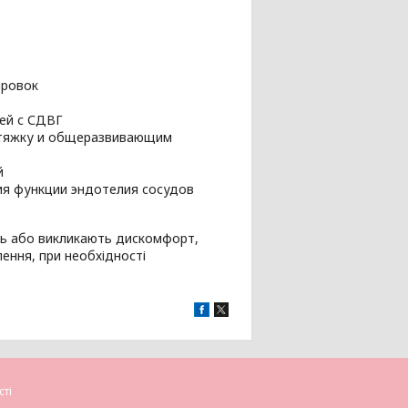
ировок
ей с СДВГ
стяжку и общеразвивающим
й
ия функции эндотелия сосудов
иль або викликають дискомфорт,
лення, при необхідності
сті