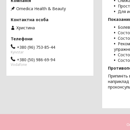
Снижа
Прост
Omedica Health & Beauty
Для и
Показани
Болев
Христина
Состо
Состо
Реком
+380 (96) 753-85-44
упражн
Kyivstar
Состо
+380 (50) 986-69-94
Состо
Vodafone
Противоп
Припиніть 
наприклад 
проконсуль