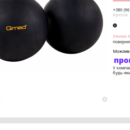
+380 (96
Kyivstar
поверне
У компан
будь-як