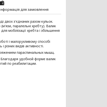
Інформація для замовлення
ді двох з'єднаних разом кульок.
(м'язи, паралельні хребту). Валик
 для мобілізації хребта і збільшення
роботі і малорухливому способі
і різних видів активності.
пряжением параспинальных мышц.
. Благодаря удобной форме валик
ятий по реабилитации.