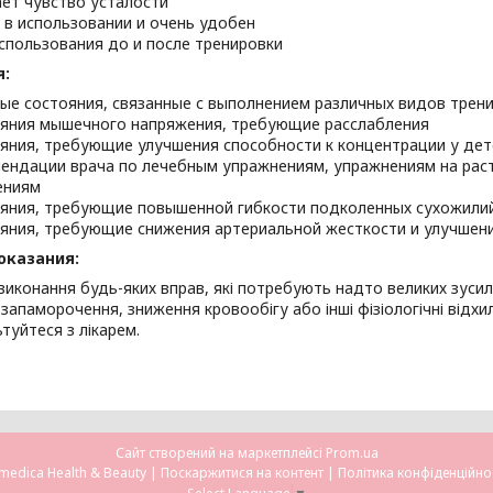
ет чувство усталости
 в использовании и очень удобен
спользования до и после тренировки
я:
ые состояния, связанные с выполнением различных видов трен
яния мышечного напряжения, требующие расслабления
яния, требующие улучшения способности к концентрации у дет
ендации врача по лечебным упражнениям, упражнениям на ра
ениям
яния, требующие повышенной гибкости подколенных сухожили
яния, требующие снижения артериальной жесткости и улучшен
оказания:
виконання будь-яких вправ, які потребують надто великих зус
запаморочення, зниження кровообігу або інші фізіологічні відхи
туйтеся з лікарем.
Сайт створений на маркетплейсі
Prom.ua
Omedica Health & Beauty |
Поскаржитися на контент
|
Політика конфіденційно