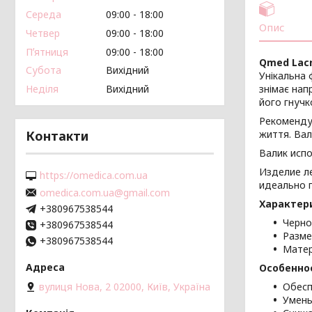
Середа
09:00
18:00
Опис
Четвер
09:00
18:00
Пʼятниця
09:00
18:00
Qmed Lacr
Субота
Вихідний
Унікальна 
Неділя
Вихідний
знімає нап
його гнучко
Рекомендує
Контакти
життя. Вал
Валик исп
Изделие л
https://omedica.com.ua
идеально 
omedica.com.ua@gmail.com
Характер
+380967538544
Черно
+380967538544
Разме
+380967538544
Матер
Особенно
вулиця Нова, 2 02000, Київ, Україна
Обесп
Умень