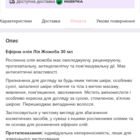
Доступна доставка
Характеристики
Доставка
Оплата
Умови повернення
Опис
Ефірна олія Лія Жожоба 30 мл
Рослинна олія жожоба має омолоджуючу, реценеруючу,
протизапальну, антицелюлітну та пом'якшувальну дії. Має
антисептичні властивості.
Призначена для догляду за будь-яким типом шкіри, особливо
сухої, запаленої шкіри обличчя та тіла з метою масажу,
живлення, пом'якшення, зволоження. Містить амінокислоти і
особливо корисна для догляду за сухою, стомленою, в'ялою
шкірою. Перешкоджає випаданню волосся.
Застосовується у чистому вигляді для збагачення
косметичних засобів, у суміші з іншими рослинними оліями та
як основа для розчинення ефірних олій.
Протипоказання:
індивідуальна непереносимість; лише для
зовнішнього застосування.