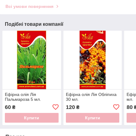
Всі умови повернення
Подібні товари компанії
Ефірна олія Лія
Ефірна олія Лія Обліпиха
Ефір
Пальмароза 5 мл.
30 мл.
мл.
60
120
80
₴
₴
Купити
Купити