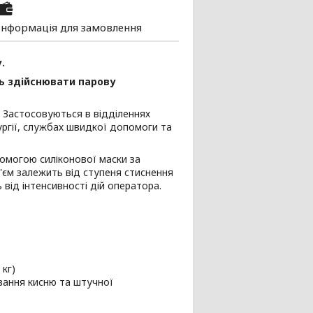
Інформація для замовлення
.
ть здійснювати парову
. Застосовуються в відділеннях
рургії, службах швидкої допомоги та
помогою силіконової маски за
'єм залежить від ступеня стиснення
 від інтенсивності дій оператора.
 кг)
ання кисню та штучної