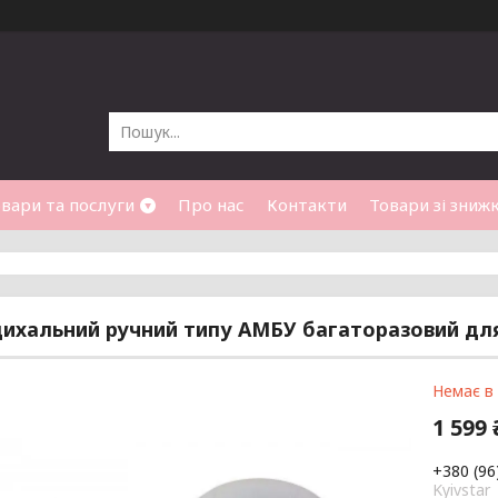
вари та послуги
Про нас
Контакти
Товари зі зниж
ихальний ручний типу АМБУ багаторазовий дл
Немає в
1 599 
+380 (96
Kyivstar