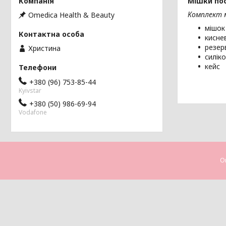
Мішки по
Комплект м
Omedica Health & Beauty
мішок
кисне
резер
Христина
силік
кейс
+380 (96) 753-85-44
Kyivstar
+380 (50) 986-69-94
Vodafone