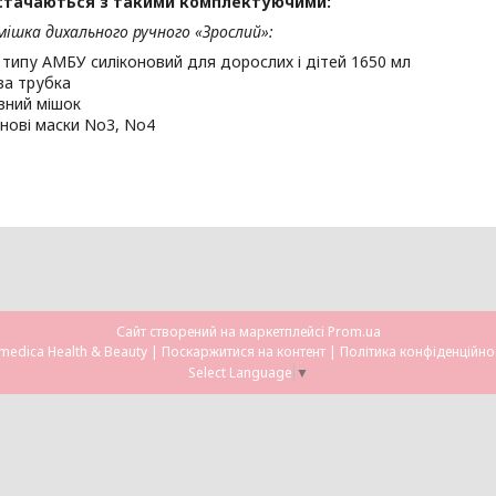
стачаються з такими комплектуючими:
ішка дихального ручного «Зрослий»:
 типу АМБУ силіконовий для дорослих і дітей 1650 мл
ва трубка
вний мішок
онові маски No3, No4
Сайт створений на маркетплейсі
Prom.ua
Omedica Health & Beauty |
Поскаржитися на контент
|
Політика конфіденційно
Select Language
▼