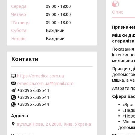
Середа
09:00
18:00
Опис
Четвер
09:00
18:00
Пʼятниця
09:00
18:00
Призначен
Субота
Вихідний
Мішки дих
Неділя
Вихідний
стериліза
Показання 
інтенсивно
Контакти
медицини 
Принцип ді
допомогою 
https://omedica.com.ua
мішка, а ч
omedica.com.ua@gmail.com
Апарати по
+380967538544
Сфера за
+380967538544
+380967538544
«Зросл
«Педі
«Ново
Мішок
вулиця Нова, 2 02000, Київ, Україна
допоміж