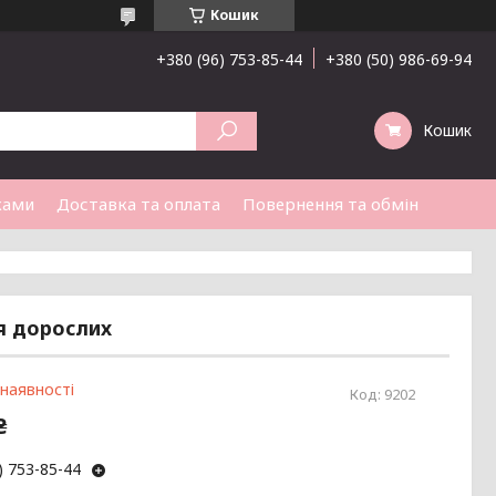
Кошик
+380 (96) 753-85-44
+380 (50) 986-69-94
Кошик
ками
Доставка та оплата
Повернення та обмін
я дорослих
 наявності
Код:
9202
₴
) 753-85-44