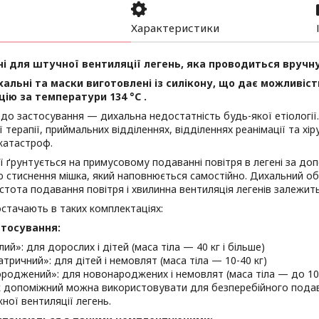
Характеристики
і для штучної вентиляції легень, яка проводиться вручну
альні та маски виготовлені із силікону, що дає можливіс
цію за температури 134 °C .
до застосування — дихальна недостатність будь-якої етіології
ї терапії, приймальних відділеннях, відділеннях реанімації та хі
катастроф.
ї ґрунтується на примусовому подаванні повітря в легені за до
стиснення мішка, який наповнюється самостійно. Дихальний об
астота подавання повітря і хвилинна вентиляція легенів залежить
стачають в таких комплектаціях:
стосування:
ий»: для дорослих і дітей (маса тіла — 40 кг і більше)
атричний»: для дітей і немовлят (маса тіла — 10-40 кг)
роджений»: для новонароджених і немовлят (маса тіла — до 10
 допоміжний можна використовувати для безперебійного подав
ної вентиляції легень.