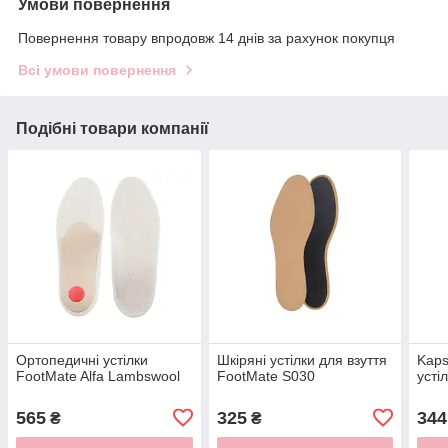
Умови повернення
Повернення товару впродовж 14 днів за рахунок покупця
Всі умови повернення
Подібні товари компанії
Ортопедичні устілки
Шкіряні устілки для взуття
Kaps
FootMate Alfa Lambswool
FootMate S030
усті
565
325
344
₴
₴