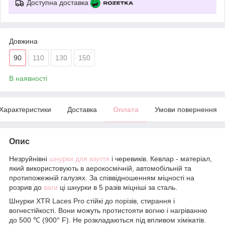
Доступна доставка
Довжина
90
110
130
150
В наявності
Характеристики
Доставка
Оплата
Умови повернення
Опис
Незруйнівні
шнурки для взуття
і черевиків. Кевлар - матеріал,
який використовують в аерокосмічній, автомобільній та
протипожежній галузях. За співвідношенням міцності на
розрив до
ваги
ці шнурки в 5 разів міцніші за сталь.
Шнурки XTR Laces Pro стійкі до порізів, стирання і
вогнестійкості. Вони можуть протистояти вогню і нагріванню
до 500 ℃ (900° F). Не розкладаються під впливом хімікатів.