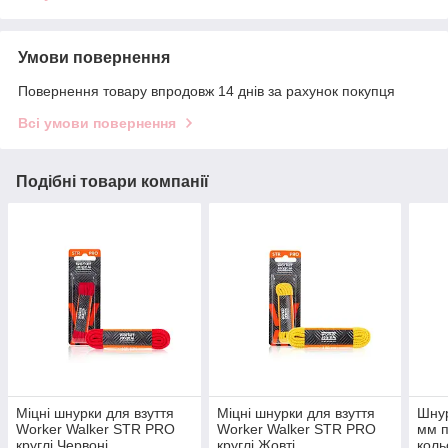
Умови повернення
Повернення товару впродовж 14 днів за рахунок покупця
Всі умови повернення
Подібні товари компанії
Міцні шнурки для взуття
Міцні шнурки для взуття
Шнур
Worker Walker STR PRO
Worker Walker STR PRO
мм п
круглі Червоні
круглі Жовті
коль