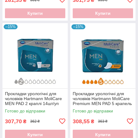
₴
₴
331 ₴
355 ₴
Купити
Купити
–15%
–15%
Прокладки урологічні для
Прокладки урологічні для
чоловіків Hartmann MoliCare
чоловіків Hartmann MoliCare
MEN PAD 2 краплі 14шт/уп
Premium MEN PAD 5 крапель
14шт/уп
Готово до відправки
Готово до відправки
307,70
308,55
₴
₴
362 ₴
363 ₴
Купити
Купити