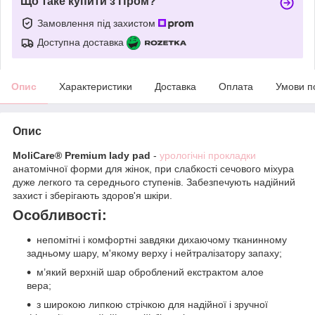
Що таке купити з Пром?
Замовлення під захистом
Доступна доставка
Опис
Характеристики
Доставка
Оплата
Умови п
Опис
MoliCare® Premium lady pad
-
урологічні прокладки
анатомічної форми для жінок, при слабкості сечового міхура
дуже легкого та середнього ступенів. Забезпечують надійний
захист і зберігають здоров'я шкіри.
Особливості:
непомітні і комфортні завдяки дихаючому тканинному
задньому шару, м'якому верху і нейтралізатору запаху;
м’який верхній шар оброблений екстрактом алое
вера;
з широкою липкою стрічкою для надійної і зручної