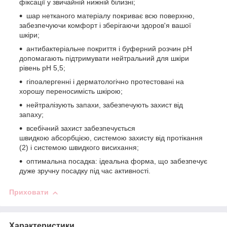
фіксації у звичайній нижній білизні;
шар нетканого матеріалу покриває всю поверхню,
забезпечуючи комфорт і зберігаючи здоров'я вашої
шкіри;
антибактеріальне покриття і буферний розчин pH
допомагають підтримувати нейтральний для шкіри
рівень pH 5,5;
гіпоалергенні і дерматологічно протестовані на
хорошу переносимість шкірою;
нейтралізують запахи, забезпечують захист від
запаху;
всебічний захист забезпечується
швидкою абсорбцією, системою захисту від протікання
(2) і системою швидкого висихання;
оптимальна посадка: ідеальна форма, що забезпечує
дуже зручну посадку під час активності.
Приховати
Характеристики