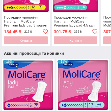
Прокладки урологічні
Прокладки урологічні
Прок
Hartmann MoliCare
Hartmann MoliCare
чоло
Premium lady pad 3 краплі
Premium lady pad 4.5 кап
Moli
12 шт/уп.
14шт/уп.
крап
184,45
301,75
307
₴
₴
217 ₴
355 ₴
Купити
Купити
Акційні пропозиції та новинки
–15%
–15%