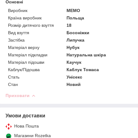
Основні
Виробник
MEMO
Країна виробник
Польща
Розмір дитячого взуття
18
Вид взуття
Босоніжки
Застібка
Липучка
Матеріал верху
Нубук
Матеріал підкладки
Натуральна шкіра
Матеріал підошви
Каучук
Каблук/Підошва
Каблук Томаса
Стать
Унісекс
Стан
Новий
Приховати
Умови доставки
Нова Пошта
Магазини Rozetka