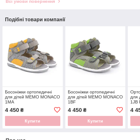
Всі умови повернення
Подібні товари компанії
Босоніжки ортопедичні
Босоніжки ортопедичні
Орто
для дітей MEMO MONACO
для дітей MEMO MONACO
для 
1MA
1BF
1JB 
4 450
4 450
4 4
₴
₴
Купити
Купити