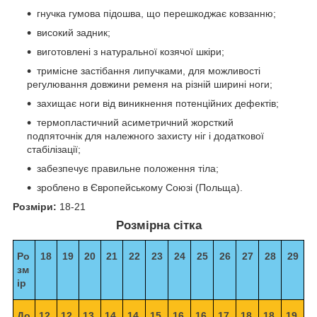
гнучка гумова підошва, що перешкоджає ковзанню;
високий задник;
виготовлені з натуральної козячої шкіри;
тримісне застібання липучками, для можливості
регулювання довжини ременя на різній ширині ноги;
захищає ноги від виникнення потенційних дефектів;
термопластичний асиметричний жорсткий
подпяточнік для належного захисту ніг і додаткової
стабілізації;
забезпечує правильне положення тіла;
зроблено в Європейському Союзі (Польща).
Розміри:
18-21
Розмірна сітка
Ро
18
19
20
21
22
23
24
25
26
27
28
29
зм
ір
До
12.
12.
13.
14.
14.
15.
16.
16.
17.
18.
18.
19.