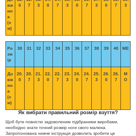
вж
0
7
3
0
7
3
0
7
3
0
7
3
ин
а
(с
м)
Ро
30
31
32
33
34
35
36
37
38
39
40
ME
зм
ір
До
20.
20.
21.
22.
22.
23.
24.
24.
25.
26.
26.
M
вж
0
7
3
0
7
3
0
7
3
0
7
O
ин
а
(с
м)
Як вибрати правильний розмір взуття?
Щоб бути повністю задоволеним підібраними виробами,
необхідно знати точний розмір ноги свого малюка.
Запропонована нижче інструкція дозволить зробити це