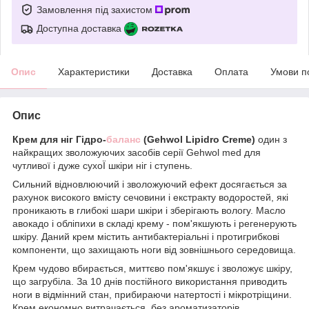
Замовлення під захистом
Доступна доставка
Опис
Характеристики
Доставка
Оплата
Умови п
Опис
Крем для ніг Гідро-
баланс
(Gehwol Lipidro Creme)
один з
найкращих зволожуючих засобів серії Gehwol med для
чутливої і дуже сухоЇ шкіри ніг і ступень.
Сильний відновлюючий і зволожуючий ефект досягається за
рахунок високого вмісту сечовини і екстракту водоростей, які
проникають в глибокі шари шкіри і зберігають вологу. Масло
авокадо і обліпихи в складі крему - пом'якшують і регенерують
шкіру. Даний крем містить антибактеріальні і протигрибкові
компоненти, що захищають ноги від зовнішнього середовища.
Крем чудово вбирається, миттєво пом'якшує і зволожує шкіру,
що загрубіла. За 10 днів постійного використання приводить
ноги в відмінний стан, прибираючи натертості і мікротріщини.
Крем економно витрачається, без ароматизаторів.