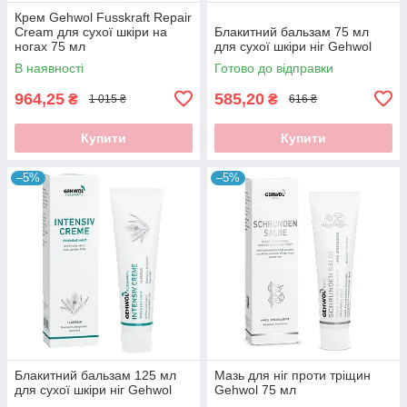
Крем Gehwol Fusskraft Repair
Cream для сухої шкіри на
Блакитний бальзам 75 мл
ногах 75 мл
для сухої шкіри ніг Gehwol
В наявності
Готово до відправки
964,25
585,20
₴
₴
1 015 ₴
616 ₴
Купити
Купити
–5%
–5%
Блакитний бальзам 125 мл
Мазь для ніг проти тріщин
для сухої шкіри ніг Gehwol
Gehwol 75 мл