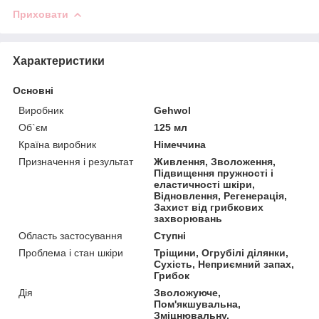
Приховати
Характеристики
Основні
Виробник
Gehwol
Об`єм
125 мл
Країна виробник
Німеччина
Призначення і результат
Живлення, Зволоження,
Підвищення пружності і
еластичності шкіри,
Відновлення, Регенерація,
Захист від грибкових
захворювань
Область застосування
Ступні
Проблема і стан шкіри
Тріщини, Огрубілі ділянки,
Сухість, Неприємний запах,
Грибок
Дія
Зволожуюче,
Пом'якшувальна,
Зміцнювальну,