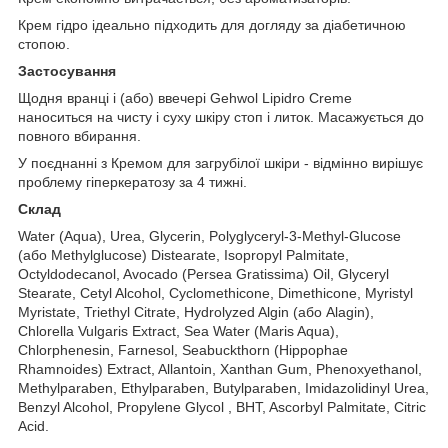
Крем гідро ідеально підходить для догляду за діабетичною
стопою.
Застосування
Щодня вранці і (або) ввечері Gehwol Lipidro Creme
наноситься на чисту і суху шкіру стоп і литок. Масажується до
повного вбирання.
У поєднанні з Кремом для загрубілої шкіри - відмінно вирішує
проблему гіперкератозу за 4 тижні.
Склад
Water (Aqua), Urea, Glycerin, Polyglyceryl-3-Methyl-Glucose
(або Methylglucose) Distearate, Isopropyl Palmitate,
Octyldodecanol, Avocado (Persea Gratissima) Oil, Glyceryl
Stearate, Cetyl Alcohol, Cyclomethicone, Dimethicone, Myristyl
Myristate, Triethyl Citrate, Hydrolyzed Algin (або Alagin),
Chlorella Vulgaris Extract, Sea Water (Maris Aqua),
Chlorphenesin, Farnesol, Seabuckthorn (Hippophae
Rhamnoides) Extract, Allantoin, Xanthan Gum, Phenoxyethanol,
Methylparaben, Ethylparaben, Butylparaben, Imidazolidinyl Urea,
Benzyl Alcohol, Propylene Glycol , BHT, Ascorbyl Palmitate, Citric
Acid.