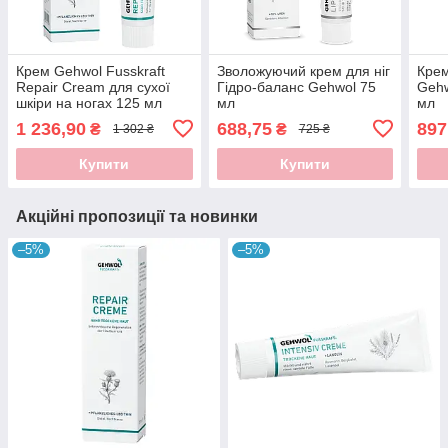
Крем Gehwol Fusskraft
Зволожуючий крем для ніг
Крем
Repair Cream для сухої
Гідро-баланс Gehwol 75
Gehw
шкіри на ногах 125 мл
мл
мл
1 236,90
688,75
897
₴
₴
1 302 ₴
725 ₴
Купити
Купити
Акційні пропозиції та новинки
–5%
–5%