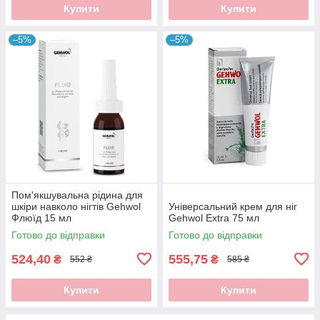
Купити
Купити
–5%
–5%
Пом'якшувальна рідина для
шкіри навколо нігтів Gehwol
Універсальний крем для ніг
Флюїд 15 мл
Gehwol Extra 75 мл
Готово до відправки
Готово до відправки
524,40
555,75
₴
₴
552 ₴
585 ₴
Купити
Купити