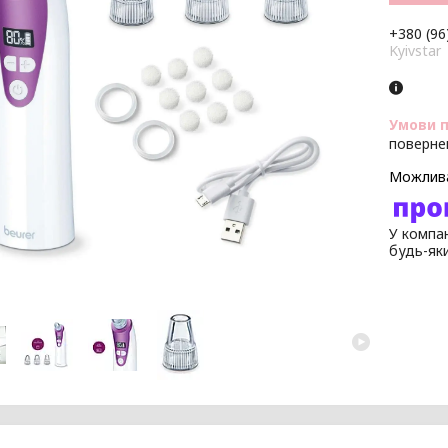
+380 (96
Kyivstar
поверне
У компан
будь-як