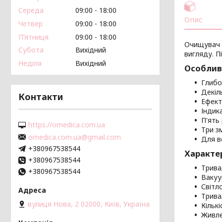
Середа
09:00
18:00
Опис
Четвер
09:00
18:00
Пʼятниця
09:00
18:00
Очищувач п
Субота
Вихідний
вигляду. П
Неділя
Вихідний
Особлив
Глибо
Декіл
Контакти
Ефект
Індика
П'ять 
https://omedica.com.ua
Три з
omedica.com.ua@gmail.com
Для вс
+380967538544
Характе
+380967538544
Трива
+380967538544
Вакуу
Світл
Трива
вулиця Нова, 2 02000, Київ, Україна
Кільк
Живле