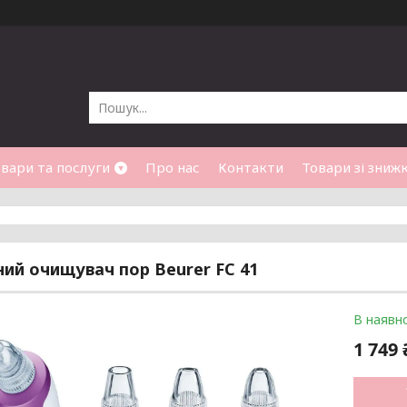
вари та послуги
Про нас
Контакти
Товари зі зниж
ий очищувач пор Beurer FC 41
В наявно
1 749 