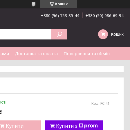
Кошик
+380 (96) 753-85-44
+380 (50) 986-69-94
Кошик
ками
Доставка та оплата
Повернення та обмін
сті
Код:
FC 41
₴
Купити
Купити з