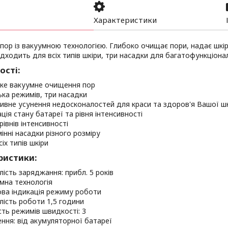
Характеристики
ор із вакуумною технологією. Глибоко очищає пори, надає шкі
ідходить для всіх типів шкіри, три насадки для багатофункціон
ості:
ке вакуумне очищення пор
ька режимів, три насадки
ивне усунення недосконалостей для краси та здоров'я Вашої ш
ція стану батареї та рівня інтенсивності
рівнів інтенсивності
мінні насадки різного розміру
іх типів шкіри
ристики:
лість заряджання: прибл. 5 років
мна технологія
ова індикація режиму роботи
лість роботи 1,5 години
ість режимів швидкості: 3
ння: від акумуляторної батареї