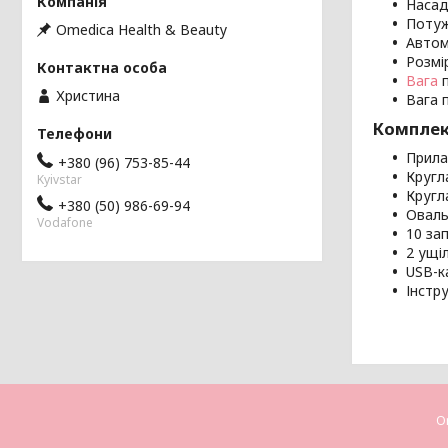
Насад
Потуж
Omedica Health & Beauty
Автом
Розмір
Вага
п
Христина
Вага п
Комплек
Прила
+380 (96) 753-85-44
Кругл
Kyivstar
Кругл
+380 (50) 986-69-94
Оваль
Vodafone
10 за
2 ущі
USB-к
Інстр