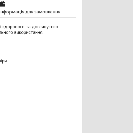
Інформація для замовлення
рі здорового та доглянутого
ального використання.
кіри