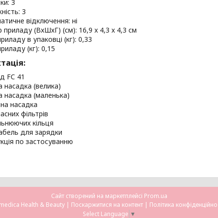
ки: 3
ність: 3
атичне відключення: ні
 приладу (ВхШхГ) (см): 16,9 x 4,3 x 4,3 см
риладу в упаковці (кг): 0,33
риладу (кг): 0,15
тація:
д FC 41
а насадка (велика)
а насадка (маленька)
на насадка
пасних фільтрів
льнюючих кільця
абель для зарядки
укція по застосуванню
Сайт створений на маркетплейсі
Prom.ua
Omedica Health & Beauty |
Поскаржитися на контент
|
Політика конфіденційно
Select Language
▼