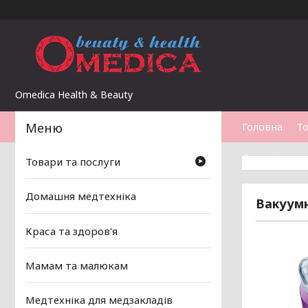
Omedica Health & Beauty
Головна
То
Статті
Товари та послуги
Домашня медтехніка
Вакуумн
Краса та здоров'я
Мамам та малюкам
Медтехніка для медзакладів