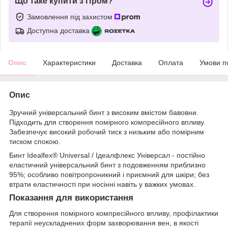
Що таке купити з Пром?
Замовлення під захистом
Доступна доставка
Опис
Характеристики
Доставка
Оплата
Умови п
Опис
Зручний універсальний бинт з високим вмістом бавовни.
Підходить для створення помірного компресійного впливу.
Забезпечує високий робочий тиск з низьким або помірним
тиском спокою.
Бинт Idealfex® Universal / Ідеалфлекс Універсал - постійно
еластичний універсальний бинт з подовженням приблизно
95%; особливо повітропроникний і приємний для шкіри; без
втрати еластичності при носінні навіть у важких умовах.
Показання для використання
Для створення помірного компресійного впливу, профілактики
терапії неускладнених форм захворювання вен, в якості