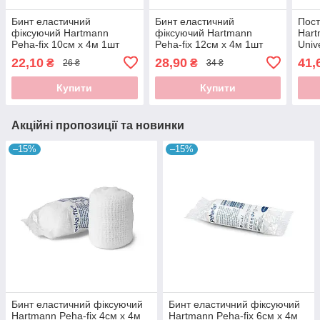
Бинт еластичний
Бинт еластичний
Пост
фіксуючий Hartmann
фіксуючий Hartmann
Hart
Peha-fix 10см х 4м 1шт
Peha-fix 12см х 4м 1шт
Univ
22,10
28,90
41,
₴
₴
26 ₴
34 ₴
Купити
Купити
Акційні пропозиції та новинки
–15%
–15%
Бинт еластичний фіксуючий
Бинт еластичний фіксуючий
Hartmann Peha-fix 4см х 4м
Hartmann Peha-fix 6см х 4м