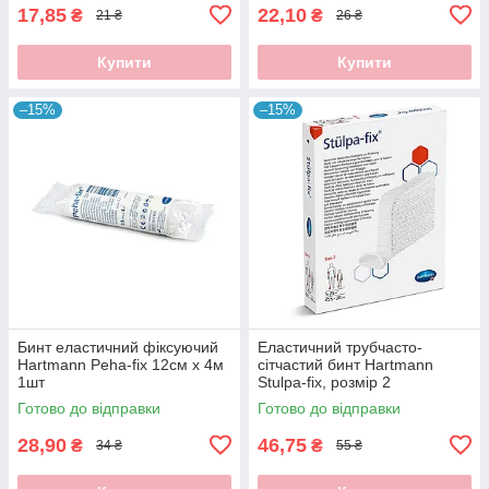
17,85
22,10
₴
₴
21 ₴
26 ₴
Купити
Купити
–15%
–15%
Бинт еластичний фіксуючий
Еластичний трубчасто-
Hartmann Peha-fix 12см х 4м
сітчастий бинт Hartmann
1шт
Stulpa-fix, розмір 2
Готово до відправки
Готово до відправки
28,90
46,75
₴
₴
34 ₴
55 ₴