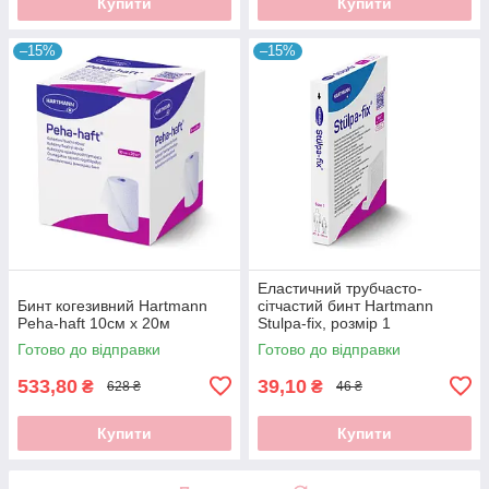
Купити
Купити
–15%
–15%
Еластичний трубчасто-
Бинт когезивний Hartmann
сітчастий бинт Hartmann
Peha-haft 10см х 20м
Stulpa-fix, розмір 1
Готово до відправки
Готово до відправки
533,80
39,10
₴
₴
628 ₴
46 ₴
Купити
Купити