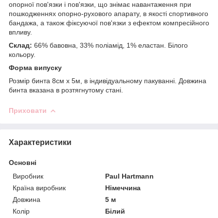
опорної пов'язки і пов'язки, що знімає навантаження при
пошкодженнях опорно-рухового апарату, в якості спортивного
бандажа, а також фіксуючої пов'язки з ефектом компресійного
впливу.
Склад:
66% бавовна, 33% поліамід, 1% еластан. Білого
кольору.
Форма випуску
Розмір бинта 8см х 5м, в індивідуальному пакуванні. Довжина
бинта вказана в розтягнутому стані.
Приховати
Характеристики
Основні
Виробник
Paul Hartmann
Країна виробник
Німеччина
Довжина
5 м
Колір
Білий