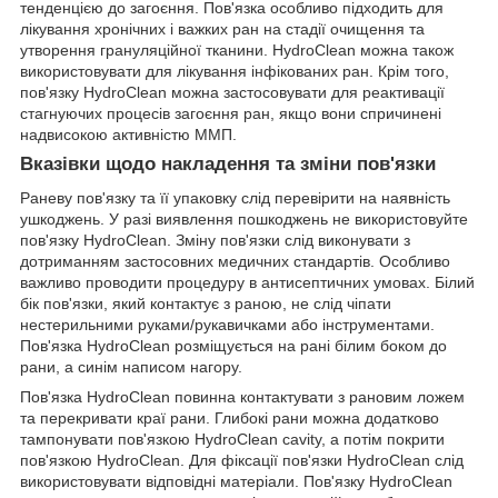
тенденцією до загоєння. Пов'язка особливо підходить для
лікування хронічних і важких ран на стадії очищення та
утворення грануляційної тканини. HydroClean можна також
використовувати для лікування інфікованих ран. Крім того,
пов'язку HydroClean можна застосовувати для реактивації
стагнуючих процесів загоєння ран, якщо вони спричинені
надвисокою активністю ММП.
Вказівки щодо накладення та зміни пов'язки
Раневу пов'язку та її упаковку слід перевірити на наявність
ушкоджень. У разі виявлення пошкоджень не використовуйте
пов'язку HydroClean. Зміну пов'язки слід виконувати з
дотриманням застосовних медичних стандартів. Особливо
важливо проводити процедуру в антисептичних умовах. Білий
бік пов'язки, який контактує з раною, не слід чіпати
нестерильними руками/рукавичками або інструментами.
Пов'язка HydroClean розміщується на рані білим боком до
рани, а синім написом нагору.
Пов'язка HydroClean повинна контактувати з рановим ложем
та перекривати краї рани. Глибокі рани можна додатково
тампонувати пов'язкою HydroClean cavity, а потім покрити
пов'язкою HydroClean. Для фіксації пов'язки HydroClean слід
використовувати відповідні матеріали. Пов'язку HydroClean