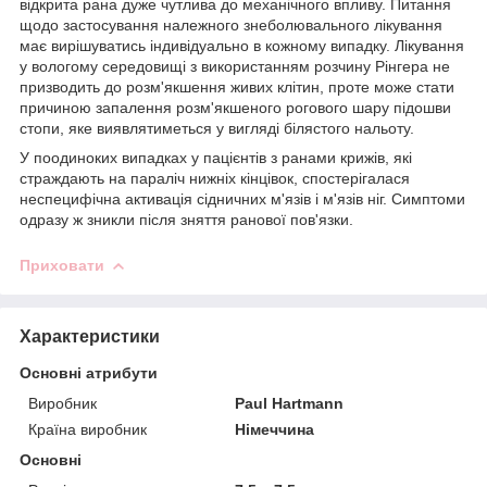
відкрита рана дуже чутлива до механічного впливу. Питання
щодо застосування належного знеболювального лікування
має вирішуватись індивідуально в кожному випадку. Лікування
у вологому середовищі з використанням розчину Рінгера не
призводить до розм'якшення живих клітин, проте може стати
причиною запалення розм'якшеного рогового шару підошви
стопи, яке виявлятиметься у вигляді білястого нальоту.
У поодиноких випадках у пацієнтів з ранами крижів, які
страждають на параліч нижніх кінцівок, спостерігалася
неспецифічна активація сідничних м'язів і м'язів ніг. Симптоми
одразу ж зникли після зняття ранової пов'язки.
Приховати
Характеристики
Основні атрибути
Виробник
Paul Hartmann
Країна виробник
Німеччина
Основні