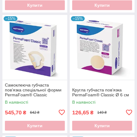
Купити
Купити
–15%
–15%
Самоклеюча губчаста
пов’язка спеціальної форми
Кругла губчаста пов’язка
PermaFoam® Classic
PermaFoam® Classic Ø 6 см
Concave 16,5×18 см
В наявності
В наявності
545,70
126,65
₴
₴
642 ₴
149 ₴
Купити
Купити