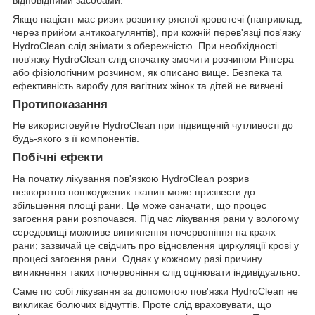
Якщо пацієнт має ризик розвитку рясної кровотечі (наприклад,
через прийом антикоагулянтів), при кожній перев'язці пов'язку
HydroClean слід знімати з обережністю. При необхідності
пов'язку HydroClean слід спочатку змочити розчином Рінгера
або фізіологічним розчином, як описано вище. Безпека та
ефективність виробу для вагітних жінок та дітей не вивчені.
Протипоказання
Не використовуйте HydroClean при підвищеній чутливості до
будь-якого з її компонентів.
Побічні ефекти
На початку лікування пов'язкою HydroClean розрив
незворотно пошкоджених тканин може призвести до
збільшення площі рани. Це може означати, що процес
загоєння рани розпочався. Під час лікування рани у вологому
середовищі можливе виникнення почервоніння на краях
рани; зазвичай це свідчить про відновлення циркуляції крові у
процесі загоєння рани. Однак у кожному разі причину
виникнення таких почервоніння слід оцінювати індивідуально.
Саме по собі лікування за допомогою пов'язки HydroClean не
викликає болючих відчуттів. Проте слід враховувати, що