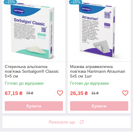
–15%
–15%
Стерильна альгінатна
Мазєва атравматична
пов’язка Sorbalgon® Classic
пов'язка Hartmann Atrauman
5×5 см
5х5 см 1шт
Готово до відправки
Готово до відправки
67,15
26,35
₴
₴
79 ₴
31 ₴
Купити
Купити
Показати ще