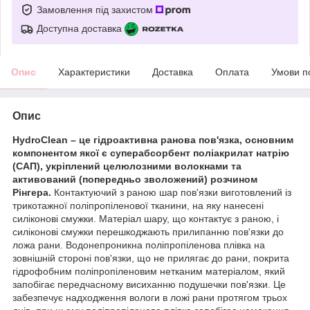
Замовлення під захистом
Доступна доставка
Опис
Характеристики
Доставка
Оплата
Умови п
Опис
HydroClean – це гідроактивна ранова пов'язка, основним
компонентом якої є суперабсорбент поліакрилат натрію
(САП), укріплений целюлозними волокнами та
активований (попередньо зволожений) розчином
Рінгера.
Контактуючий з раною шар пов'язки виготовлений із
трикотажної поліпропіленової тканини, на яку нанесені
силіконові смужки. Матеріал шару, що контактує з раною, і
силіконові смужки перешкоджають прилипанню пов'язки до
ложа рани. Водонепроникна поліпропіленова плівка на
зовнішній стороні пов'язки, що не прилягає до рани, покрита
гідрофобним поліпропіленовим нетканим матеріалом, який
запобігає передчасному висиханню подушечки пов'язки. Це
забезпечує надходження вологи в ложі рани протягом трьох