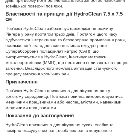
днів, при цьому поліпропіленова плівка запобігає намокання
зовнішньої поверхні пов'язки.
Властивості та принцип дії HydroClean 7.5 х 7.5
см
Пов'язка HydroClean забезпечує надходження розчину
Рінгера у рану протягом трьох днів. Протягом цього часу
відбувається інтерактивне та безперервне промивання рани,
оскільки пов'язка одночасно поглинає ексудат рани.
Суперабсорбент поліакрилат натрію (САП), що
використовується у HydroClean, інактивує матриксні
металопротеїнази (ММП), що негативно впливають на процес
загоєння. Внаслідок чого можлива активація стагнуючого
процесу загоєння хронічних ран.
Призначення
Пов'язка HydroClean призначена для лікування ран у
вологому середовищі. Пов'язка повинна використовуватись
медичними працівниками або неспеціалістами, навченими
медичними працівниками.
Показання до застосування
HydroClean призначена для лікування сухих, слабко та
помірно екссудуючих ран, особливо ран з порушеною