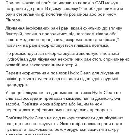
При пошкодженні пов'язки частки та волокна САП можуть
потрапити до рани. В цьому випадку їх необхідно вимити із
рани стерильним фізіологічним розчином або розчином
Рінгера.
Лікування інфікованих ран і ран, вкрай схильних до впливу
бактерій, повинно проводитися під наглядом лікаря або
іншого медичного працівника, зокрема якщо для фіксації
пов'язки на рані використовується плівкова пов'язка.
Не рекомендується використовувати зволожуючі пов'язки
HydroClean для лікування некротичних ран стоп, спричинених
оклюзійним захворюванням артерій.
Перед використанням пов'язок HydroClean для лікування
опіків третього ступеня слід виконати відповідні хірургічні
процедури.
У процесі лікування за допомогою пов'язок HydroClean не
слід застосовувати препарати місцевої дії чи дезінфікуючі
засоби. Пов'язка може вбирати або іншим чином
перешкоджати ефективному впливу таких препаратів.
Пов'язку HydroClean не слід використовувати для лікування
ран, що сильно ексудують. Якщо шкіра навколо рани надто
чутлива та пошкоджена, рекомендується захистити шкіру
відповідними засобами.