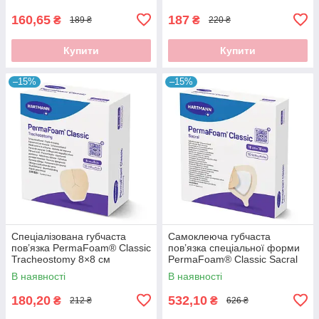
160,65
187
₴
₴
189 ₴
220 ₴
Купити
Купити
–15%
–15%
Спеціалізована губчаста
Самоклеюча губчаста
пов’язка PermaFoam® Classic
пов’язка спеціальної форми
Tracheostomy 8×8 см
PermaFoam® Classic Sacral
18×18 см
В наявності
В наявності
180,20
532,10
₴
₴
212 ₴
626 ₴