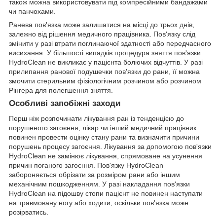
також можна використовувати під компресійними бандажами
чи панчохами.
Ранева пов'язка може залишатися на місці до трьох днів,
залежно від рішення медичного працівника. Пов'язку слід
змінити у разі втрати поглинаючої здатності або передчасного
висихання. У більшості випадків процедура зняття пов'язки
HydroClean не викликає у пацієнта болючих відчуттів. У разі
прилипання ранової подушечки пов'язки до рани, її можна
змочити стерильним фізіологічним розчином або розчином
Рінгера для полегшення зняття.
Особливі запобіжні заходи
Перш ніж розпочинати лікування ран із тенденцією до
порушеного загоєння, лікар чи інший медичний працівник
повинен провести оцінку стану рани та визначити причини
порушень процесу загоєння. Лікування за допомогою пов'язки
HydroClean не замінює лікування, спрямоване на усунення
причин поганого загоєння. Пов'язку HydroClean
забороняється обрізати за розміром рани або іншим
механічним пошкодженням. У разі накладання пов'язки
HydroClean на підошву стопи пацієнт не повинен наступати
на травмовану ногу або ходити, оскільки пов'язка може
розірватись.