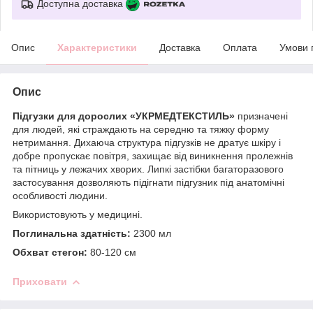
Доступна доставка
Опис
Характеристики
Доставка
Оплата
Умови 
Опис
Підгузки для дорослих «УКРМЕДТЕКСТИЛЬ»
призначені
для людей, які страждають на середню та тяжку форму
нетримання. Дихаюча структура підгузків не дратує шкіру і
добре пропускає повітря, захищає від виникнення пролежнів
та пітниць у лежачих хворих. Липкі застібки багаторазового
застосування дозволяють підігнати підгузник під анатомічні
особливості людини.
Використовують у медицині.
Поглинальна здатність:
2300 мл
Обхват стегон:
80-120 см
Приховати