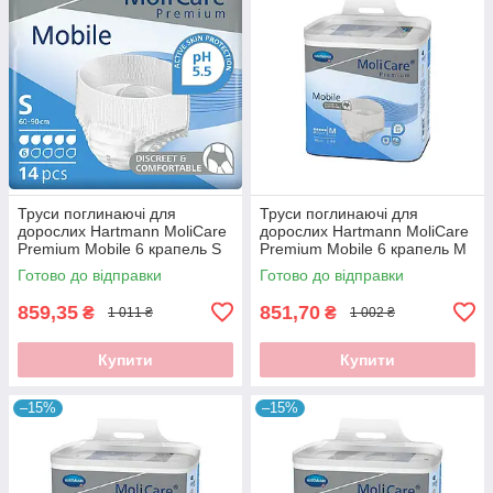
Труси поглинаючі для
Труси поглинаючі для
дорослих Hartmann MoliCare
дорослих Hartmann MoliCare
Premium Mobile 6 крапель S
Premium Mobile 6 крапель M
14шт/уп
14шт/уп
Готово до відправки
Готово до відправки
859,35
851,70
₴
₴
1 011 ₴
1 002 ₴
Купити
Купити
–15%
–15%