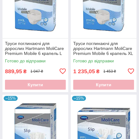
Труси поглинаючі для
Труси поглинаючі для
дорослих Hartmann MoliCare
дорослих Hartmann MoliCare
Premium Mobile 6 крапель L
Premium Mobile 6 крапель XL
14шт/уп
14шт/уп
Готово до відправки
Готово до відправки
889,95
1 235,05
₴
₴
1 047 ₴
1 453 ₴
Купити
Купити
–15%
–15%