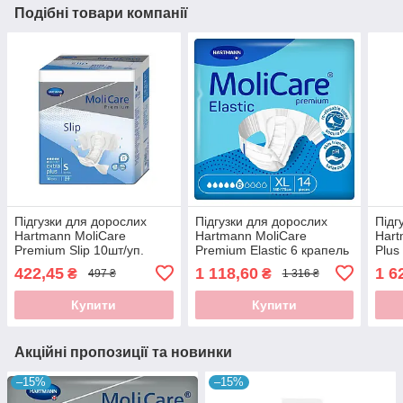
Подібні товари компанії
Підгузки для дорослих
Підгузки для дорослих
Підг
Hartmann MoliCare
Hartmann MoliCare
Hart
Premium Slip 10шт/уп.
Premium Elastic 6 крапель
Plus
XL 14шт/пак
422,45
1 118,60
1 6
₴
₴
497 ₴
1 316 ₴
Купити
Купити
Акційні пропозиції та новинки
–15%
–15%