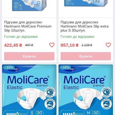
Підгузки для дорослих
Підгузки для дорослих
Hartmann MoliCare Premium
Hartmann MoliCare Slip extra
Slip 10шт/уп.
plus S 30шт/уп.
Готово до відправки
Готово до відправки
422,45
957,10
₴
₴
497 ₴
1 126 ₴
Купити
Купити
–15%
–15%