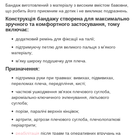
Бандаж виготовлений з матеріалу з високим вмістом бавовни,
що робить його приємним на дотик і не викликає подразнень.
Конструкція бандажу створена для максимально
зручного та комфортного застосування, тому
включає:
додатковий ремінь для фіксації на талії;
підтримуючу петлю для великого пальця з м'якого
матеріалу;
м'яку широку подушечку для плеча.
Призначення:
підтримка руки при травмах: вивихах, підвивихах,
переломах плеча, передпліччя, кисті;
часткові ушкодження зв'язок плечового суглоба,
акроміально-ключичного зчленування, ліктьового
суглоба;
порізи, паралічі верхніх кінцівок;
артрити, артрози плечового суглоба, плечолопаткові
періартрити;
реабілітація
після травм та оперативних втручань на