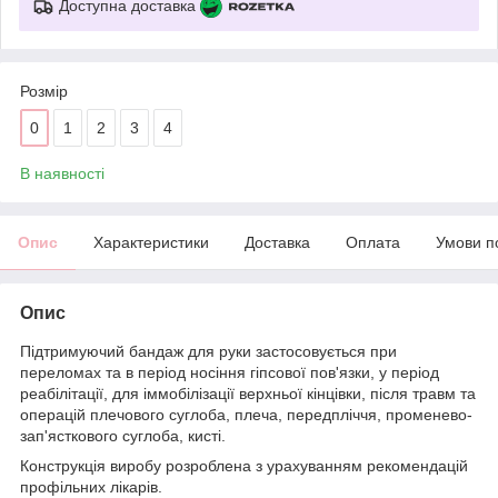
Доступна доставка
Розмір
0
1
2
3
4
В наявності
Опис
Характеристики
Доставка
Оплата
Умови п
Опис
Підтримуючий бандаж для руки застосовується при
переломах та в період носіння гіпсової пов'язки, у період
реабілітації, для іммобілізації верхньої кінцівки, після травм та
операцій плечового суглоба, плеча, передпліччя, променево-
зап'ясткового суглоба, кисті.
Конструкція виробу розроблена з урахуванням рекомендацій
профільних лікарів.