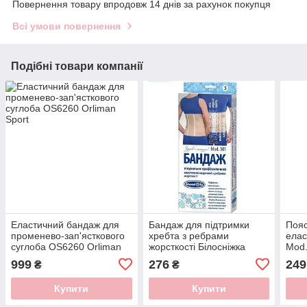
Повернення товару впродовж 14 днів за рахунок покупця
Всі умови повернення
Подібні товари компанії
Еластичний бандаж для
Бандаж для підтримки
Пояс
променево-зап'ясткового
хребта з ребрами
елас
суглоба OS6260 Orliman
жорсткості Білосніжка
Mod
Sport
Mod.301
999
276
249
₴
₴
Купити
Купити