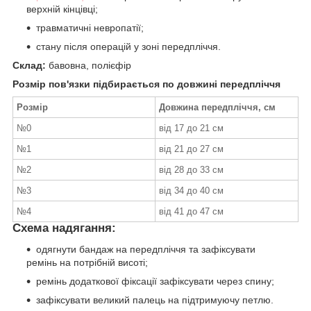
верхній кінцівці;
травматичні невропатії;
стану після операцій у зоні передпліччя.
Склад:
бавовна, полієфір
Розмір пов'язки підбирається по довжині передпліччя
Розмір
Довжина передпліччя, см
№0
від 17 до 21 см
№1
від 21 до 27 см
№2
від 28 до 33 см
№3
від 34 до 40 см
№4
від 41 до 47 см
Схема надягання:
одягнути бандаж на передпліччя та зафіксувати
ремінь на потрібній висоті;
ремінь додаткової фіксації зафіксувати через спину;
зафіксувати великий палець на підтримуючу петлю.