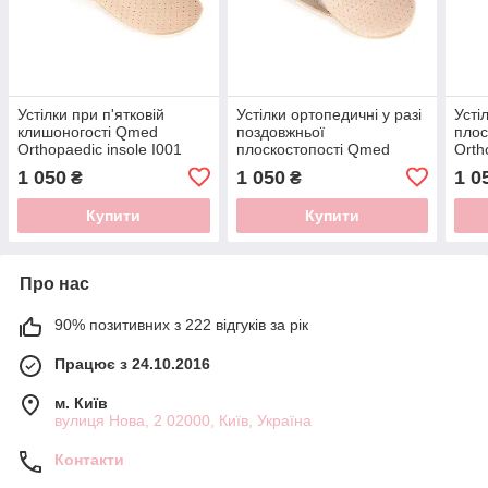
Устілки при п'ятковій
Устілки ортопедичні у разі
Усті
клишоногості Qmed
поздовжньої
плос
Orthopaedic insole I001
плоскостопості Qmed
Orth
Orthopaedic insole I002 37
1 050
1 050
1 0
₴
₴
Купити
Купити
Про нас
90% позитивних з 222 відгуків за рік
Працює з 24.10.2016
м. Київ
вулиця Нова, 2 02000, Київ, Україна
Контакти