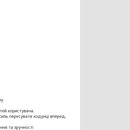
у.
стей користувача.
силь пересувати ходунці вперед,
ння та зручності