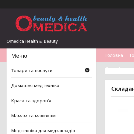
Omedica Health & Beauty
Головна
То
Статті
Товари та послуги
Домашня медтехніка
Складан
Краса та здоров'я
Мамам та малюкам
Медтехніка для медзакладів