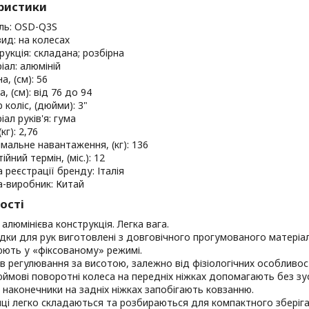
ристики
ь: OSD-Q3S
вид: на колесах
рукція: складана; розбірна
іал: алюміній
, (см): 56
, (см): від 76 до 94
 коліс, (дюйми): 3"
ал руків'я: гума
 (кг): 2,76
мальне навантаження, (кг): 136
ійний термін, (міс.): 12
 реєстрації бренду: Італія
а-виробник: Китай
ості
алюмінієва конструкція. Легка вага.
дки для рук виготовлені з довговічного прогумованого матеріал
ють у «фіксованому» режимі.
нів регулювання за висотою, залежно від фізіологічних особливо
ймові поворотні колеса на передніх ніжках допомагають без зу
і наконечники на задніх ніжках запобігають ковзанню.
ці легко складаються та розбираються для компактного зберіга