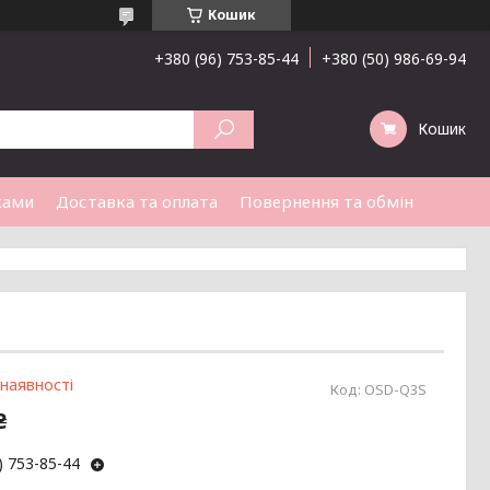
Кошик
+380 (96) 753-85-44
+380 (50) 986-69-94
Кошик
ками
Доставка та оплата
Повернення та обмін
 наявності
Код:
OSD-Q3S
₴
) 753-85-44