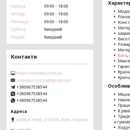
Характе
Середа
09:00
18:00
Модел
Четвер
09:00
18:00
Різно
Пʼятниця
09:00
18:00
Конст
Матер
Субота
Вихідний
Ширина
Неділя
Вихідний
Висота
Розмір
Матері
Вага
,
Контакти
Макси
Гарант
Країна
https://omedica.com.ua
Країн
omedica.com.ua@gmail.com
Особлив
+380967538544
+380967538544
Міцна 
Накла
+380967538544
Працю
8 рів
Тридю
вулиця Нова, 2 02000, Київ, Україна
а гумов
Ходун