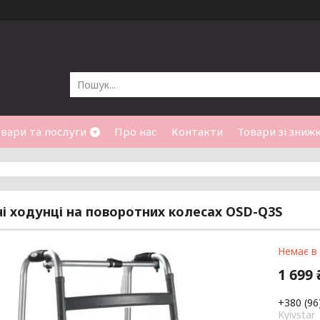
вари та послуги
Про нас
Контакти
Товари зі зниж
і ходунці на поворотних колесах OSD-Q3S
Немає в
1 699 
+380 (96
Kyivstar