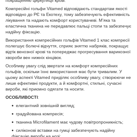
покращенню циркуляції крові.
Компресійні гольфи Vitamed відповідають стандартам якості
відповідно до РЄ та Екотеху, тому забезпечують ефективність
лікування та надають комфорт користувачеві. М'яка та
еластична тканина не передавлює пальці стопи та забезпечує
надійну фіксацію.
Використання компресійних гольфів Vitamed 1 клас компресії
полегшує болючі відчуття, сприяє зняттю набряків, покращує
відтік венозної крові та попереджає прогресування варикозної
хвороби вен нижніх кінцівок.
Особливу увагу слід звертати на комфорт компресійних
гольфів, оскільки їхнє використання має бути тривалим. У
цьому аспекті Vitamed приділяє особливу увагу, створюючи не
лише ефективні продукти, а й комфортні, стильні, сучасні
вироби, які приємно одягати та носити.
ОСОБЛИВОСТІ
:
елегантний зовнішній вигляд;
градуйована компресія;
тканина Microfilament має чудову повітропроникність;
силіконові вставки на гумці забезпечують надійну
фіксацію виробу на нозі;