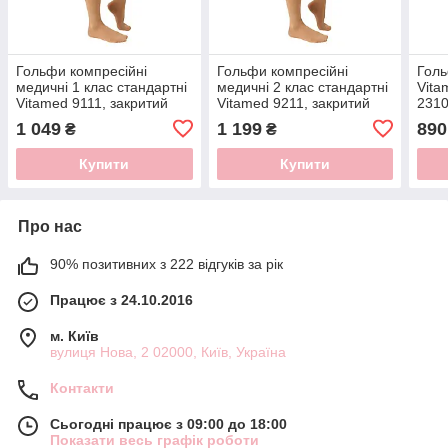
Гольфи компресійні
Гольфи компресійні
Голь
медичні 1 клас стандартні
медичні 2 клас стандартні
Vita
Vitamed 9111, закритий
Vitamed 9211, закритий
2310
носок
носок
носо
1 049
1 199
890
₴
₴
Купити
Купити
Про нас
90% позитивних з 222 відгуків за рік
Працює з 24.10.2016
м. Київ
вулиця Нова, 2 02000, Київ, Україна
Контакти
Сьогодні працює з 09:00 до 18:00
Показати весь графік роботи