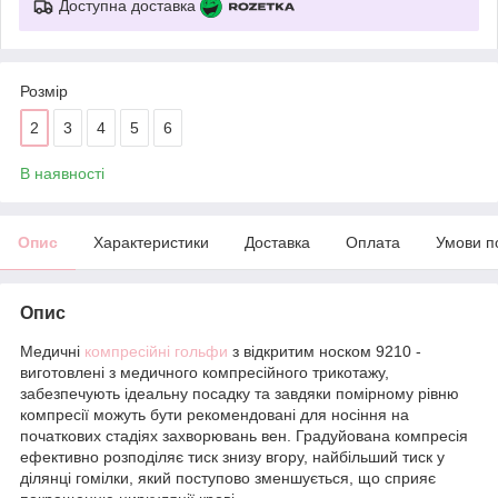
Доступна доставка
Розмір
2
3
4
5
6
В наявності
Опис
Характеристики
Доставка
Оплата
Умови п
Опис
Медичні
компресійні гольфи
з відкритим носком 9210 -
виготовлені з медичного компресійного трикотажу,
забезпечують ідеальну посадку та завдяки помірному рівню
компресії можуть бути рекомендовані для носіння на
початкових стадіях захворювань вен. Градуйована компресія
ефективно розподіляє тиск знизу вгору, найбільший тиск у
ділянці гомілки, який поступово зменшується, що сприяє