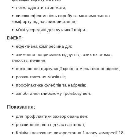
легко одягати та знімати;
висока ефективність виробу за максимального
комфорту під час використання;
м'які усередині для чутливої ​​шкіри.
ЕФЕКТ
:
ефективна компресійна дія;
зниження неприємних відчуттів, таких як втома,
тяжкість, печіння;
поліпшення циркуляції крові та міжклітинної рідини;
розвантаження м'язів ніг;
профілактика флебітів та набряків;
запобігання глибокому тромбозу вен.
Показання
:
для профілактики захворювань вен;
розширення вен під час вагітності;
Клінічні показання використання 1 класу компресії 18-