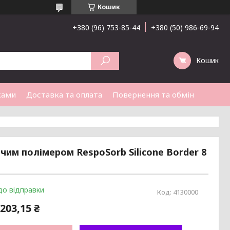
Кошик
+380 (96) 753-85-44
+380 (50) 986-69-94
Кошик
ками
Доставка та оплата
Повернення та обмін
чим полімером RespoSorb Silicone Border 8
до відправки
Код:
4130000
203,15 ₴