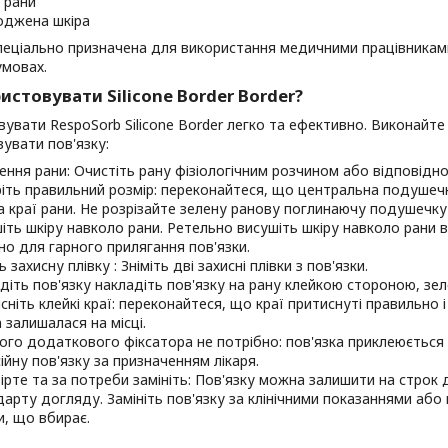
і рани
джена шкіра
пеціально призначена для використання медичними працівниками у
умовах.
истовувати Silicone Border Border?
увати RespoSorb Silicone Border легко та ефективно. Виконайте 
увати пов'язку:
ння рани: Очистіть рану фізіологічним розчином або відповідно 
іть правильний розмір: переконайтеся, що центральна подушечк
за краї рани. Не розрізайте зелену ранову поглинаючу подушечку
іть шкіру навколо рани. Ретельно висушіть шкіру навколо рани 
но для гарного прилягання пов'язки.
ь захисну плівку : Зніміть дві захисні плівки з пов'язки.
діть пов'язку накладіть пов'язку на рану клейкою стороною, зе
сніть клейкі краї: переконайтеся, що краї притиснуті правильн
 залишалася на місці.
го додаткового фіксатора не потрібно: пов'язка приклеюється
ійну пов'язку за призначенням лікаря.
ірте та за потреби замініть: Пов'язку можна залишити на строк 
дарту догляду. Замініть пов'язку за клінічними показаннями або
, що вбирає.