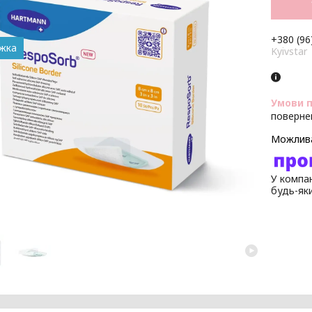
+380 (96
Kyivstar
поверне
У компан
будь-як