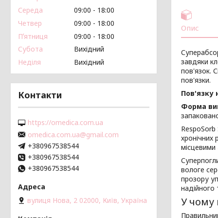
Середа
09:00
18:00
Четвер
09:00
18:00
Опис
Пʼятниця
09:00
18:00
Субота
Вихідний
Суперабсор
завдяки кл
Неділя
Вихідний
пов'язок. 
пов'язки.
Пов'язку 
Контакти
Форма ви
запакован
https://omedica.com.ua
RespoSorb 
omedica.com.ua@gmail.com
хронічних 
+380967538544
місцевими
+380967538544
Суперпогли
+380967538544
вологе сер
прозору уп
надійного
У чому 
вулиця Нова, 2 02000, Київ, Україна
Правильний