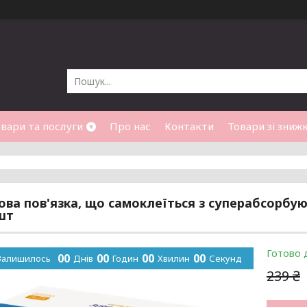
вари та послуги
Про нас
Контакти
Товари зі зниж
ова пов'язка, що самоклеїться з суперабсорбую
 шт
Готово 
0
0
0
0
0
0
0
0
Залишилось
Днів
Годин
Хвилин
Секунд
239 ₴