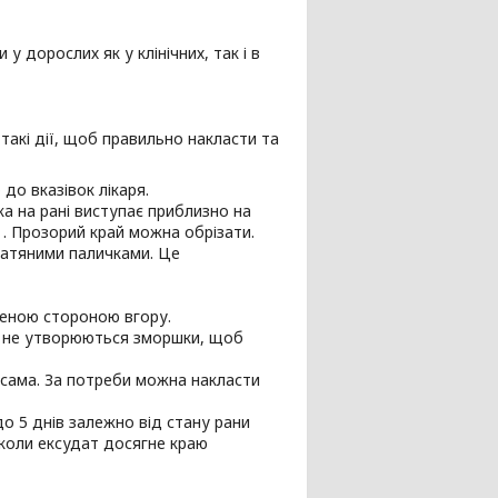
 дорослих як у клінічних, так і в
такі дії, щоб правильно накласти та
до вказівок лікаря.
а на рані виступає приблизно на
 . Прозорий край можна обрізати.
ватяними паличками. Це
леною стороною вгору.
о і не утворюються зморшки, щоб
 сама. За потреби можна накласти
до 5 днів залежно від стану рани
 коли ексудат досягне краю