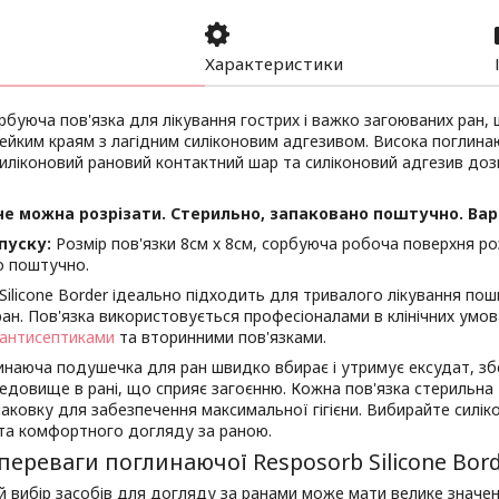
Характеристики
буюча пов'язка для лікування гострих і важко загоюваних ран,
ейким краям з лагідним силіконовим адгезивом. Висока поглина
Силіконовий рановий контактний шар та силіконовий адгезив до
не можна розрізати. Стерильно, запаковано поштучно. Вар
пуску:
Розмір пов'язки 8см х 8см, сорбуюча робоча поверхня роз
о поштучно.
Silicone Border ідеально підходить для тривалого лікування пош
ран. Пов'язка використовується професіоналами в клінічних умо
антисептиками
та вторинними пов'язками.
наюча подушечка для ран швидко вбирає і утримує ексудат, збе
едовище в рані, що сприяє загоєнню. Кожна пов'язка стерильна 
аковку для забезпечення максимальної гігієни. Вибирайте силі
 та комфортного догляду за раною.
переваги поглинаючої Resposorb Silicone Borde
 вибір засобів для догляду за ранами може мати велике значенн