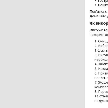
Гостр
Пошко
Пов'язка с
домашніх 
Як викор
Використов
використов
Очище
Вибер
1-2 см 
Висуш
необхід
Зніміт
Накла
Прити
пов'язка
Жодно
компрес
Перев
та стан
подушки