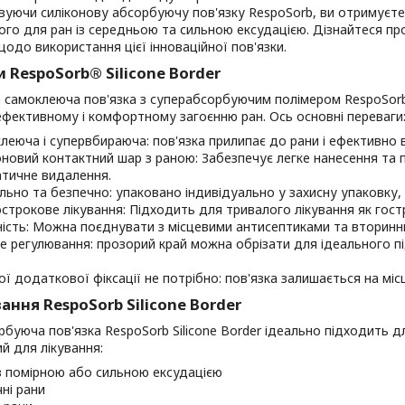
уючи силіконову абсорбуючу пов'язку RespoSorb, ви отримуєте 
го для ран із середньою та сильною ексудацією. Дізнайтеся пр
 щодо використання цієї інноваційної пов'язки.
 RespoSorb® Silicone Border
 самоклеюча пов'язка з суперабсорбуючим полімером RespoSorb 
фективному і комфортному загоєнню ран. Ось основні переваги
леюча і супервбираюча: пов'язка прилипає до рани і ефективно 
оновий контактний шар з раною: Забезпечує легке нанесення та 
тичне видалення.
льно та безпечно: упаковано індивідуально у захисну упаковку,
строкове лікування: Підходить для тривалого лікування як гостри
ність: Можна поєднувати з місцевими антисептиками та вторинн
е регулювання: прозорий край можна обрізати для ідеального пі
ї додаткової фіксації не потрібно: пов'язка залишається на місц
ання RespoSorb Silicone Border
буюча пов'язка RespoSorb Silicone Border ідеально підходить д
й для лікування:
з помірною або сильною ексудацією
чні рани