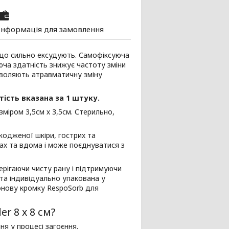
Інформація для замовлення
 що сильно ексудують. Самофіксуюча
юча здатність знижує частоту зміни
зволяють атравматичну зміну
тість вказана за 1 штуку.
міром 3,5см х 3,5см. Стерильно,
кодженої шкіри, гострих та
вах та вдома і може поєднуватися з
рігаючи чисту рану і підтримуючи
та індивідуально упакована у
конову кромку RespoSorb для
r 8 x 8 см?
я у процесі загоєння.