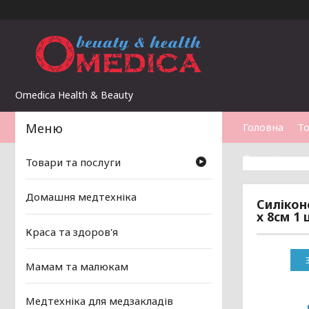
Omedica Health & Beauty
Головна
То
Статті
Товари та послуги
Домашня медтехніка
Силікон
х 8см 1
Краса та здоров'я
Мамам та малюкам
Медтехніка для медзакладів