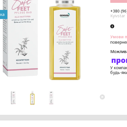
+380 (96
Kyivstar
поверне
У компан
будь-як