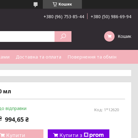
Кошик
+380 (96) 753-85-44
+380 (50) 986-69-94
Кошик
ками
Доставка та оплата
Повернення та обмін
0 мл
до відправки
Код:
1*12620
₴
994,65 ₴
Купити
Купити з