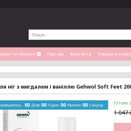
вари та послуги
Про нас
Контакти
Товари зі зниж
ля ніг з мигдалем і ваніллю Gehwol Soft Feet 20
Готово 
0
0
0
0
0
0
0
0
Залишилось
Днів
Годин
Хвилин
Секунд
1 047 