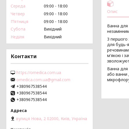
Середа
09:00
18:00
Опис
Четвер
09:00
18:00
Пʼятниця
09:00
18:00
Ванна для 
Субота
Вихідний
незамінним
Неділя
Вихідний
З першого 
для будь-я
речовинам,
Контакти
м'якою і з
зволожують
Ванна для 
https://omedica.com.ua
або ванни 
omedica.com.ua@gmail.com
мікрофлору
+380967538544
+380967538544
+380967538544
вулиця Нова, 2 02000, Київ, Україна