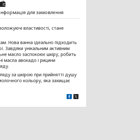
Інформація для замовлення
 зволожуючі властивості, стане
гам. Нова ванна ідеально підходить
ої. Завдяки унікальним активним
льне масло заспокоює шкіру, робить
чні масла авокадо і рицини
яду.
гляду за шкірою при прийнятті душу
молочного кольору, яка захищає