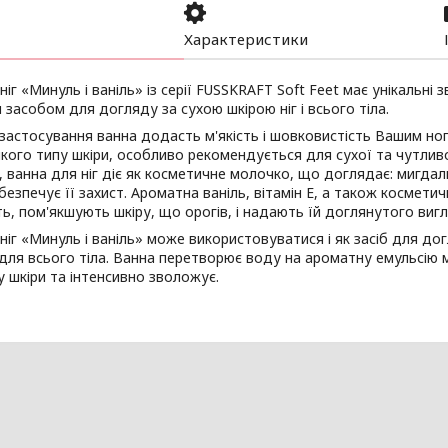
Характеристики
ніг «Минуль і ваніль» із серії FUSSKRAFT Soft Feet має унікальні
 засобом для догляду за сухою шкірою ніг і всього тіла.
застосування ванна додасть м'якість і шовковистість Вашим но
кого типу шкіри, особливо рекомендується для сухої та чутлив
 ванна для ніг діє як косметичне молочко, що доглядає: мигда
абезпечує її захист. Ароматна ваніль, вітамін E, а також космети
, пом'якшують шкіру, що орогів, і надають їй доглянутого вигл
ніг «Минуль і ваніль» може використовуватися і як засіб для до
для всього тіла. Ванна перетворює воду на ароматну емульсію 
 шкіри та інтенсивно зволожує.