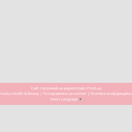
Сайт створений на маркетплейсі
Prom.ua
Omedica Health & Beauty |
Поскаржитися на контент
|
Політика конфіденційно
Select Language
▼