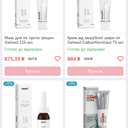
Мазь для ніг проти тріщин
Крем від загрубілої шкіри ніг
Gehwol 125 мл
Gehwol Callus/Hornhaut 75 мл
Готово до відправки
Готово до відправки
871,15
684
₴
₴
917 ₴
720 ₴
Купити
Купити
–5%
–5%