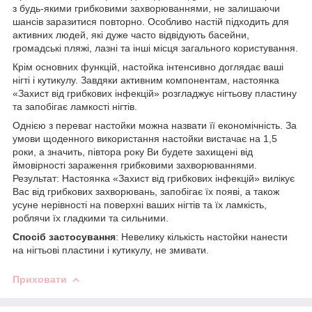
з будь-якими грибковими захворюваннями, не залишаючи
шансів заразитися повторно. Особливо настій підходить для
активних людей, які дуже часто відвідують басейни,
громадські пляжі, лазні та інші місця загального користування.
Крім основних функцій, настойка інтенсивно доглядає ваші
нігті і кутикулу. Завдяки активним компонентам, настоянка
«Захист від грибкових інфекцій» розгладжує нігтьову пластину
та запобігає ламкості нігтів.
Однією з переваг настойки можна назвати її економічність. За
умови щоденного використання настойки вистачає на 1,5
роки, а значить, півтора року Ви будете захищені від
ймовірності зараження грибковими захворюваннями.
Результат: Настоянка «Захист від грибкових інфекцій» вилікує
Вас від грибкових захворювань, запобігає їх появі, а також
усуне нерівності на поверхні ваших нігтів та їх ламкість,
роблячи їх гладкими та сильними.
Спосіб застосування
: Невелику кількість настойки нанести
на нігтьові пластини і кутикулу, не змивати.
Приховати