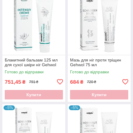
Блакитний бальзам 125 мл
Мазь для ніг проти тріщин
для сухої шкіри ніг Gehwol
Gehwol 75 мл
Готово до відправки
Готово до відправки
751,45
684
₴
₴
791 ₴
720 ₴
Купити
Купити
–5%
–5%