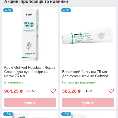
Акційні пропозиції та новинки
–5%
–5%
Крем Gehwol Fusskraft Repair
Cream для сухої шкіри на
Блакитний бальзам 75 мл
ногах 75 мл
для сухої шкіри ніг Gehwol
В наявності
Готово до відправки
964,25
585,20
₴
₴
1 015 ₴
616 ₴
Купити
Купити
–5%
–5%