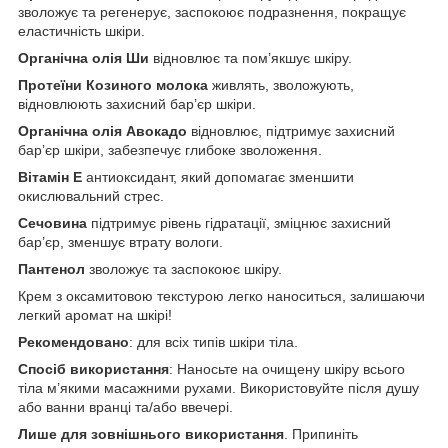
зволожує та регенерує, заспокоює подразнення, покращує
еластичність шкіри.
Органічна олія Ши
відновлює та пом’якшує шкіру.
Протеїни Козиного молока
живлять, зволожують,
відновлюють захисний бар’єр шкіри.
Органічна олія Авокадо
відновлює, підтримує захисний
бар’єр шкіри, забезпечує глибоке зволоження.
Вітамін E
антиоксидант, який допомагає зменшити
окислювальний стрес.
Сечовина
підтримує рівень гідратації, зміцнює захисний
бар’єр, зменшує втрату вологи.
Пантенол
зволожує та заспокоює шкіру.
Крем з оксамитовою текстурою легко наноситься, залишаючи
легкий аромат на шкірі!
Рекомендовано
: для всіх типів шкіри тіла.
Спосіб використання
: Наносьте на очищену шкіру всього
тіла м’якими масажними рухами. Використовуйте після душу
або ванни вранці та/або ввечері.
Лише для зовнішнього використання
. Припиніть