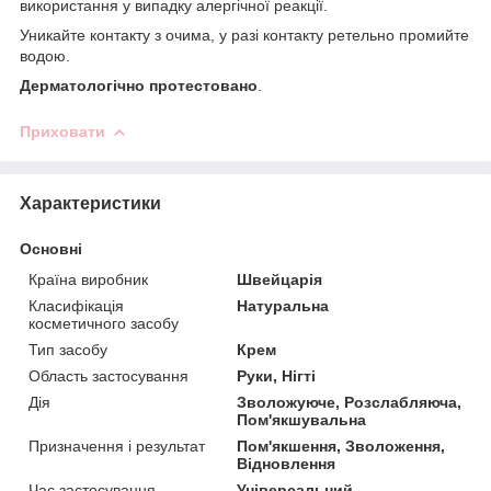
використання у випадку алергічної реакції.
Уникайте контакту з очима, у разі контакту ретельно промийте
водою.
Дерматологічно протестовано
.
Приховати
Характеристики
Основні
Країна виробник
Швейцарія
Класифікація
Натуральна
косметичного засобу
Тип засобу
Крем
Область застосування
Руки, Нігті
Дія
Зволожуюче, Розслабляюча,
Пом'якшувальна
Призначення і результат
Пом'якшення, Зволоження,
Відновлення
Час застосування
Універсальний