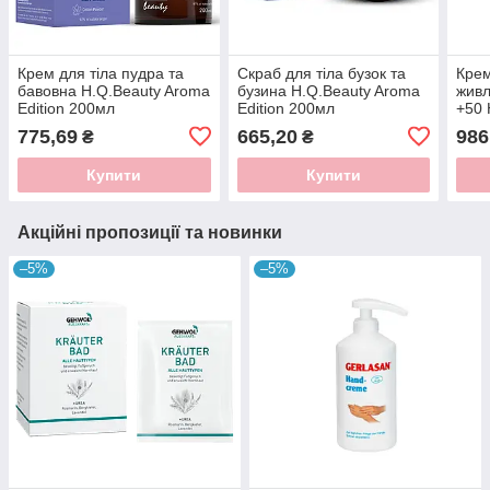
Крем для тіла пудра та
Скраб для тіла бузок та
Крем
бавовна H.Q.Beauty Aroma
бузина H.Q.Beauty Aroma
живл
Edition 200мл
Edition 200мл
+50 
Edit
775,69
665,20
986
₴
₴
Купити
Купити
Акційні пропозиції та новинки
–5%
–5%