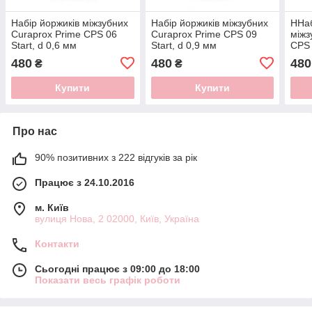
Набір йоржиків міжзубних
Набір йоржиків міжзубних
ННаб
Curaprox Prime CPS 06
Curaprox Prime CPS 09
міжз
Start, d 0,6 мм
Start, d 0,9 мм
CPS 
480
480
480
₴
₴
Купити
Купити
Про нас
90% позитивних з 222 відгуків за рік
Працює з 24.10.2016
м. Київ
вулиця Нова, 2 02000, Київ, Україна
Контакти
Сьогодні працює з 09:00 до 18:00
Показати весь графік роботи