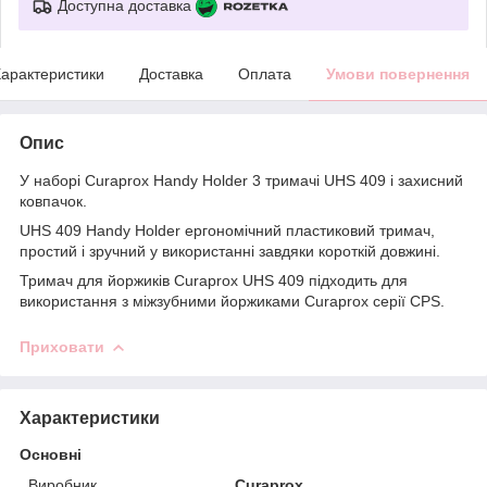
Доступна доставка
арактеристики
Доставка
Оплата
Умови повернення
Опис
У наборі Curaprox Handy Holder 3 тримачі UHS 409 і захисний
ковпачок.
UHS 409 Handy Holder ергономічний пластиковий тримач,
простий і зручний у використанні завдяки короткій довжині.
Тримач для йоржиків Curaprox UHS 409 підходить для
використання з міжзубними йоржиками Curaprox серії CPS.
Приховати
Характеристики
Основні
Виробник
Curaprox