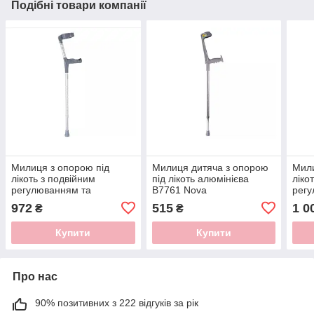
Подібні товари компанії
Милиця з опорою під
Милиця дитяча з опорою
Мили
лікоть з подвійним
під лікоть алюмінієва
ліко
регулюванням та
B7761 Nova
регу
анатомічною ручкою
анат
972
515
1 0
₴
₴
NOVA B7802PA
NOV
Купити
Купити
Про нас
90% позитивних з 222 відгуків за рік