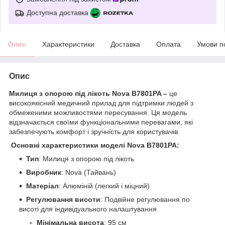
Доступна доставка
Опис
Характеристики
Доставка
Оплата
Умови п
Опис
Милиця з опорою під лікоть
Nova B7801PA
–
це
високоякісний медичний прилад для підтримки людей з
обмеженими можливостями пересування. Ця модель
відзначається своїми функціональними перевагами, які
забезпечують комфорт і зручність для користувачів.
Основні характеристики моделі Nova B7801PA:
Тип
: Милиця з опорою під лікоть
Виробник
: Nova (Тайвань)
Матеріал
: Алюміній (легкий і міцний)
Регулювання висоти
: Подвійне регулювання по
висоті для індивідуального налаштування
Мінімальна висота
: 95 см