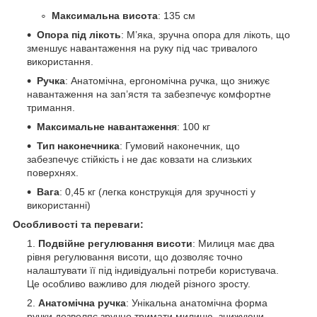
Максимальна висота
: 135 см
Опора під лікоть
: М’яка, зручна опора для лікоть, що
зменшує навантаження на руку під час тривалого
використання.
Ручка
: Анатомічна, ергономічна ручка, що знижує
навантаження на зап’ястя та забезпечує комфортне
тримання.
Максимальне навантаження
: 100 кг
Тип наконечника
: Гумовий наконечник, що
забезпечує стійкість і не дає ковзати на слизьких
поверхнях.
Вага
: 0,45 кг (легка конструкція для зручності у
використанні)
Особливості та переваги:
Подвійне регулювання висоти
: Милиця має два
рівня регулювання висоти, що дозволяє точно
налаштувати її під індивідуальні потреби користувача.
Це особливо важливо для людей різного зросту.
Анатомічна ручка
: Унікальна анатомічна форма
ручки дозволяє зручно тримати милицю, знижуючи