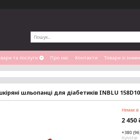
вари та послуги
Про нас
Контакти
Товари зі зниж
шкіряні шльопанці для діабетиків INBLU 158D10
Немає в
2 450 
+380 (96
Kyivstar