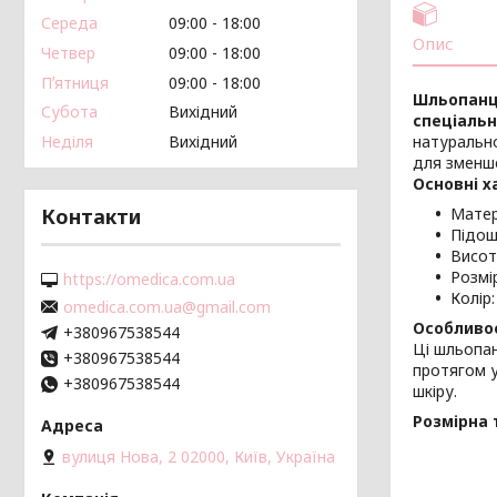
Середа
09:00
18:00
Опис
Четвер
09:00
18:00
Пʼятниця
09:00
18:00
Шльопанці
Субота
Вихідний
спеціальн
Неділя
Вихідний
натурально
для зменш
Основні х
Контакти
Матер
Підош
Висот
Розмір
https://omedica.com.ua
Колір
omedica.com.ua@gmail.com
Особливос
+380967538544
Ці шльопа
+380967538544
протягом у
+380967538544
шкіру.
Розмірна 
вулиця Нова, 2 02000, Київ, Україна