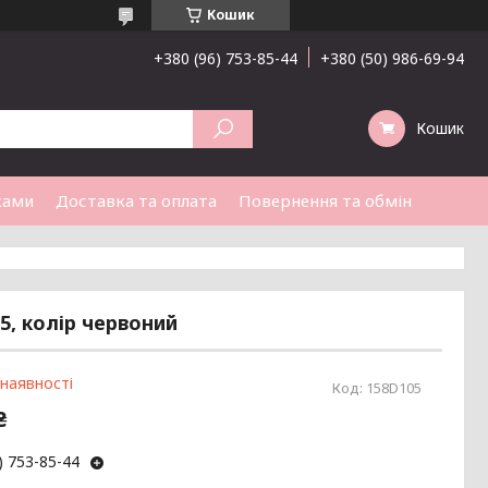
Кошик
+380 (96) 753-85-44
+380 (50) 986-69-94
Кошик
ками
Доставка та оплата
Повернення та обмін
5, колір червоний
 наявності
Код:
158D105
₴
) 753-85-44