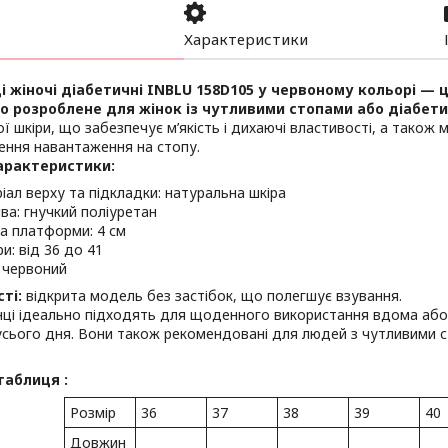
Характеристики
 жіночі діабетичні INBLU 158D105 у червоному кольорі — 
о розроблене для жінок із чутливими стопами або діабет
ї шкіри, що забезпечує м’якість і дихаючі властивості, а також
ення навантаження на стопу.
арактеристики:
іал верху та підкладки: натуральна шкіра
ва: гнучкий поліуретан
а платформи: 4 см
и: від 36 до 41
: червоний
ті:
відкрита модель без застібок, що полегшує взування.
нці ідеально підходять для щоденного використання вдома або
сього дня. Вони також рекомендовані для людей з чутливими с
таблиця :
Розмір
36
37
38
39
40
Довжин