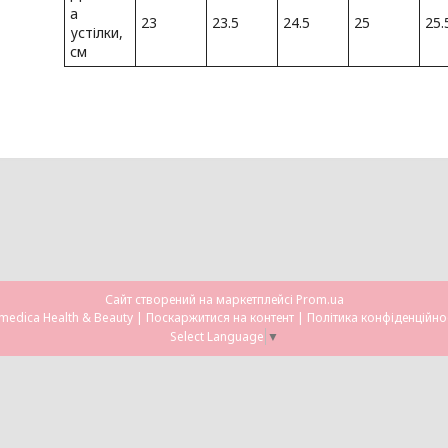
а
23
23.5
24.5
25
25.
устілки,
см
Сайт створений на маркетплейсі
Prom.ua
Omedica Health & Beauty |
Поскаржитися на контент
|
Політика конфіденційно
Select Language
▼