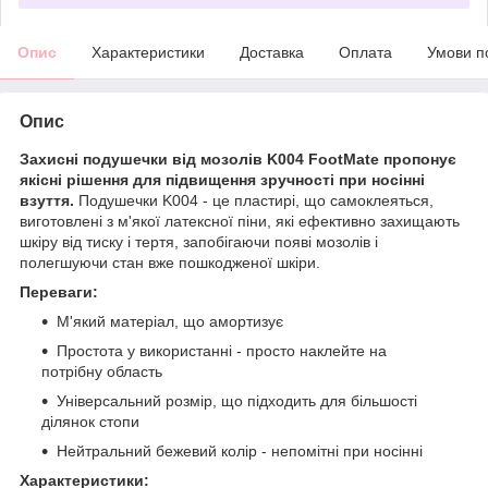
Опис
Характеристики
Доставка
Оплата
Умови п
Опис
Захисні подушечки від мозолів K004 FootMate пропонує
якісні рішення для підвищення зручності при носінні
взуття.
Подушечки K004 - це пластирі, що самоклеяться,
виготовлені з м'якої латексної піни, які ефективно захищають
шкіру від тиску і тертя, запобігаючи появі мозолів і
полегшуючи стан вже пошкодженої шкіри.
Переваги:
М'який матеріал, що амортизує
Простота у використанні - просто наклейте на
потрібну область
Універсальний розмір, що підходить для більшості
ділянок стопи
Нейтральний бежевий колір - непомітні при носінні
Характеристики: