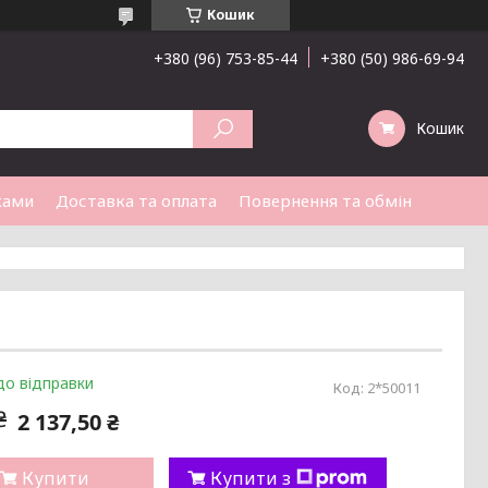
Кошик
+380 (96) 753-85-44
+380 (50) 986-69-94
Кошик
ками
Доставка та оплата
Повернення та обмін
до відправки
Код:
2*50011
₴
2 137,50 ₴
Купити
Купити з