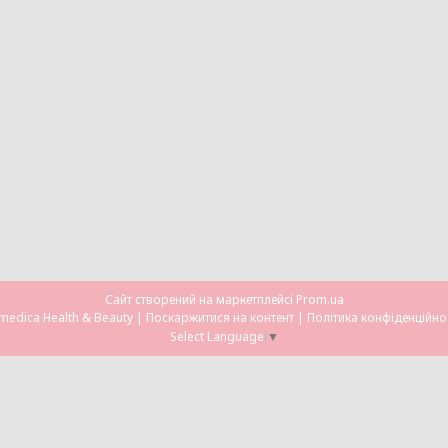
Сайт створений на маркетплейсі
Prom.ua
Omedica Health & Beauty |
Поскаржитися на контент
|
Політика конфіденційно
Select Language
▼