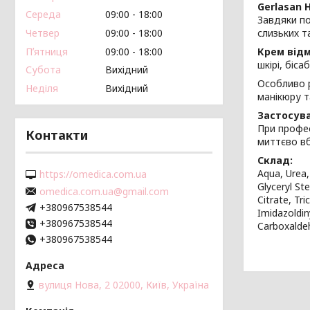
Gerlasan 
Середа
09:00
18:00
Завдяки по
Четвер
09:00
18:00
слизьких т
Пʼятниця
09:00
18:00
Крем відм
шкірі, біс
Субота
Вихідний
Особливо р
Неділя
Вихідний
манікюру т
Застосув
При профес
Контакти
миттєво вб
Склад:
Aqua, Urea,
https://omedica.com.ua
Glyceryl St
omedica.com.ua@gmail.com
Citrate, Tr
+380967538544
Imidazoldin
+380967538544
Carboxalde
+380967538544
вулиця Нова, 2 02000, Київ, Україна