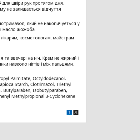
б для шкіри рук протягом дня.
ему не залишається відчуття
лотримазол, який не накопичується у
л і масло жожоба.
 лікарям, косметологам, майстрам
 та ввечері на ніч. Крем не жирний і
ки навколо нігтів і між пальцями.
ropyl Palmitate, Octyldodecanol,
apioca Starch, Clotrimazol, Triethyl
n, Butylparaben, Isobutylparaben,
lphenyl Methylpropional 3-Cyclohexene