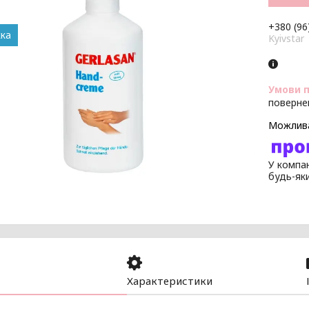
+380 (96
Kyivstar
поверне
У компан
будь-як
Характеристики