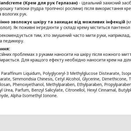
Handcreme (Крем для рук Герлазан)
- ідеальний захисний засі
рошку тапіоки (пудра тропічної рослини) після використання кр
а вологих рук.
інно зволожує шкіру та захищає від можливих інфекцій
(к
аболол). Як поживні інгредієнти у складі крему міститься пантено
екомендується тим, хто змушений часто мити руки, наприклад,
а педикюру.
ання:
ійних проблемах з руками наносити на шкіру після кожного миття
ирається. Для кращого ефекту необхідно наносити крем на ділян
 Paraffinum Liquidum, Polyglyceryl-3 Methylglucose Distearate, Isop
earate, Simmondsia Chinesis, Cetyl Alcohol, Glycerine, Dimethicone, T
iclosan, Phenoxyethanol, Methylparaben, Ethylparaben, Propylparabe
yl Urea, Parfum, Benzyl Salicylate, Citronellol, Hexyl Cinnamal, Buty
hyde, Alpha-Isomethyl Ionone.