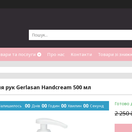
вари та послуги
Про нас
Контакти
Товари зі зниж
я рук Gerlasan Handcream 500 мл
Готово 
0
0
0
0
0
0
0
0
Залишилось
Днів
Годин
Хвилин
Секунд
2 250 