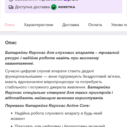
Доступна доставка
Опис
Характеристики
Доставка
Оплата
Умови п
Опис
Батарейки Rayovac для слухових апаратів – тривалий
ресурс і надійна робота навіть при високому
навантаженні.
Сучасні цифрові слухові апарати стають дедалі
функціональнішими — вони підтримують бездротовий зв’язок,
мають вдосконалені мікропроцесори та потребують
стабільного і потужного джерела живлення.
Батарейки
Rayovac спеціально створені для таких пристроїв і
відповідають найвищим вимогам користувачів.
Переваги батарейок Rayovac Active Core:
Надійна робота слухового апарату в будь-який
момент
Підходять для цифрових і бездротових моделей