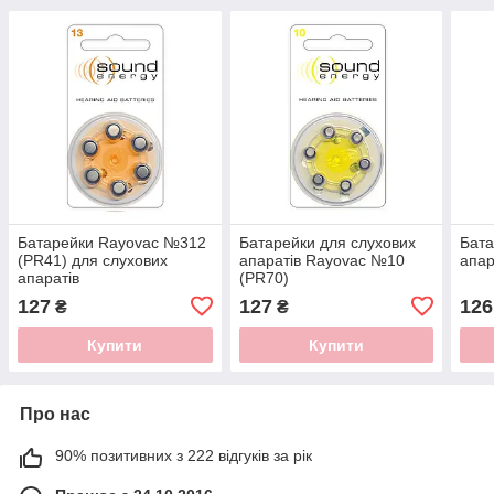
Батарейки Rayovac №312
Батарейки для слухових
Бата
(PR41) для слухових
апаратів Rayovac №10
апар
апаратів
(PR70)
127
127
126
₴
₴
Купити
Купити
Про нас
90% позитивних з 222 відгуків за рік