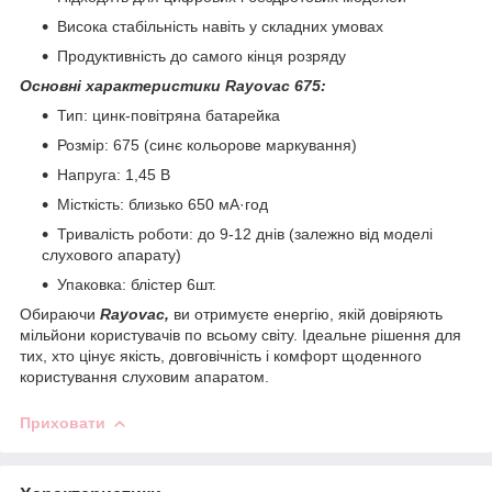
Висока стабільність навіть у складних умовах
Продуктивність до самого кінця розряду
Основні характеристики Rayovac 675:
Тип: цинк-повітряна батарейка
Розмір: 675 (синє кольорове маркування)
Напруга: 1,45 В
Місткість: близько 650 мА·год
Тривалість роботи: до 9-12 днів (залежно від моделі
слухового апарату)
Упаковка: блістер 6шт.
Обираючи
Rayovac,
ви отримуєте енергію, якій довіряють
мільйони користувачів по всьому світу. Ідеальне рішення для
тих, хто цінує якість, довговічність і комфорт щоденного
користування слуховим апаратом.
Приховати