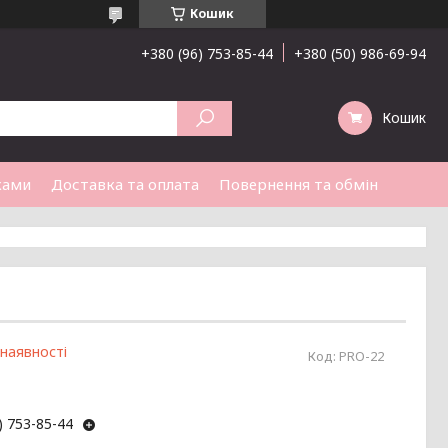
Кошик
+380 (96) 753-85-44
+380 (50) 986-69-94
Кошик
ками
Доставка та оплата
Повернення та обмін
 наявності
Код:
PRO-22
) 753-85-44