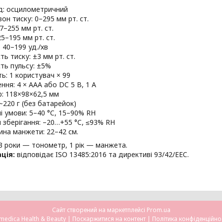
: осцилометричний
он тиску: 0–295 мм рт. ст.
7–255 мм рт. ст.
5–195 мм рт. ст.
 40–199 уд./хв
ть тиску: ±3 мм рт. ст.
сть пульсу: ±5%
ть: 1 користувач × 99
ння: 4 × AAA або DC 5 В, 1 А
р: 118×98×62,5 мм
~220 г (без батарейок)
і умови: 5–40 °C, 15–90% RH
 зберігання: –20…+55 °C, ≤93% RH
на манжети: 22–42 см.
3 роки — тонометр, 1 рік — манжета.
ція:
відповідає ISO 13485:2016 та директиві 93/42/EEC.
Сайт створений на маркетплейсі
Prom.ua
Omedica Health & Beauty |
Поскаржитися на контент
|
Політика конфіденційно