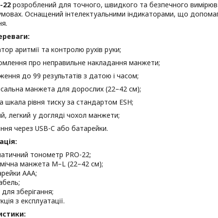
-22
розроблений для точного, швидкого та безпечного вимірюва
умовах. Оснащений інтелектуальними індикаторами, що допомаг
я.
ереваги:
атор аритмії та контролю рухів руки;
омлення про неправильне накладання манжети;
ження до 99 результатів з датою і часом;
рсальна манжета для дорослих (22–42 см);
а шкала рівня тиску за стандартом ESH;
ий, легкий у догляді чохол манжети;
ння через USB-C або батарейки.
ація:
атичний тонометр PRO-22;
мічна манжета M–L (22–42 см);
арейки AAA;
абель;
 для зберігання;
кція з експлуатації.
истики: