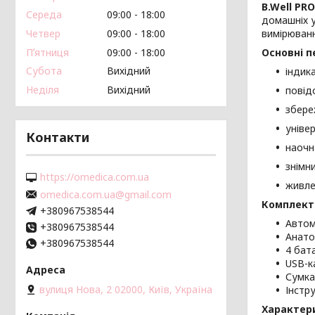
B.Well PRO
Середа
09:00
18:00
домашніх 
Четвер
09:00
18:00
вимірюванн
Пʼятниця
09:00
18:00
Основні п
Субота
Вихідний
індик
Неділя
Вихідний
повід
збере
уніве
Контакти
наочн
знімн
https://omedica.com.ua
живле
omedica.com.ua@gmail.com
Комплект
+380967538544
Автом
+380967538544
Анато
+380967538544
4 бат
USB-к
Сумка
вулиця Нова, 2 02000, Київ, Україна
Інстру
Характер