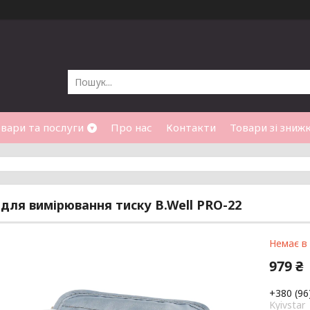
вари та послуги
Про нас
Контакти
Товари зі зниж
для вимірювання тиску B.Well PRO-22
Немає в
979 ₴
+380 (96
Kyivstar