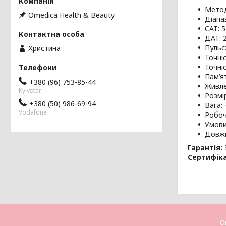
Метод
Omedica Health & Beauty
Діапаз
САТ: 5
ДАТ: 2
Пульс:
Христина
Точніс
Точні
Памʼя
+380 (96) 753-85-44
Живле
Kyivstar
Розмі
+380 (50) 986-69-94
Вага: 
Vodafone
Робоч
Умови
Довжи
Гарантія:
Сертифіка