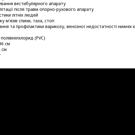
вання вестибулярного апарату
літації після травм опорно-рухового апарату
стики літніх людей
у м'язів спини, таза, стоп
ання та профілактики варикозу, венозної недостатності нижніх к
полівінілхлорид (PVC)
36 см
 см
г