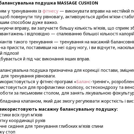
балансувальна подушка MASSAGE CUSHION
ям у тренуваннях із
фітнесу
— виконувати вправи на нестійкій п
щоб повернути тілу рівновагу, активізуються дрібні м'язи-стабіл
іншим способом дуже важко.
нуючи вправу, ви залучаєте більшу кількість м'язів, що сприяє 
авантажень і відповідно — спалюванню більшої кількості калорій
ріантів такого тренування — тренування на масажній балансовні
ка присісти, поставивши на неї одну ногу, і ви відчуєте, наскіль
й підлозі!
дбувається й під час виконання інших вправ.
лансувальна подушка призначена для корекції постави, зміцне
, для тренування рівноваги.
користовується у фітнес-програмі «
Баланс
-тренінг», розробле
истовується для профілактики сколіозу, остеохондрозу та вен
роботи за письмовим столом, для занять лікувальною фізкульту
ладнана клапаном, який дає змогу регулювати жорсткість і вис
 використовують
масажну балансувальну подушку
:
тики всіх груп м'язів
тку координації рухів
чне сидіння для тренування глибоких м'язів спини
жу стоп