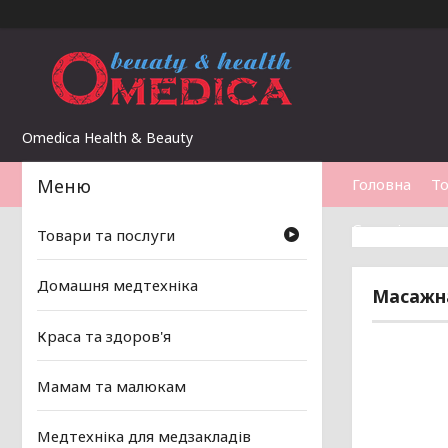
Omedica Health & Beauty
Головна
То
Статті
Товари та послуги
Домашня медтехніка
Масажна
Краса та здоров'я
Мамам та малюкам
Медтехніка для медзакладів