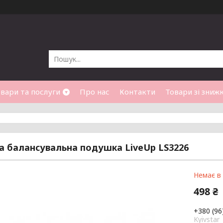
вари та послуги
Про нас
Контакти
Товари зі зниж
 балансувальна подушка LiveUp LS3226
Немає в
498 ₴
+380 (96
Kyivstar