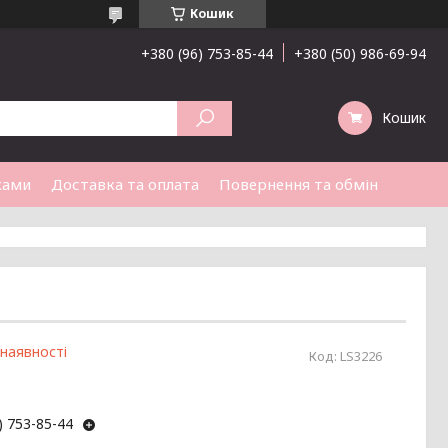
Кошик
+380 (96) 753-85-44
+380 (50) 986-69-94
Кошик
ками
Доставка та оплата
Повернення та обмін
 наявності
Код:
LS3226
) 753-85-44