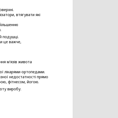
оверхні.
ізатори, втягувати які
збільшенню
.
й подушці.
ки це важче,
ння м'язів живота
ної лікарями-ортопедами.
озної недостатності прямо
рою, фітнесом, йогою.
оту виробу.