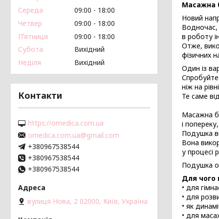
Масажна 
Середа
09:00
18:00
Новий напр
Четвер
09:00
18:00
Водночас, 
Пʼятниця
09:00
18:00
в роботу 
Отже, вико
Субота
Вихідний
фізичних н
Неділя
Вихідний
Один із ва
Спробуйте-
ніж на рівні
Контакти
Те саме ві
Масажна ба
https://omedica.com.ua
і попереку
Подушка ви
omedica.com.ua@gmail.com
Вона викор
+380967538544
у процесі 
+380967538544
Подушка об
+380967538544
Для чого
•
для гімнас
•
для розви
вулиця Нова, 2 02000, Київ, Україна
•
як динамі
•
для маса