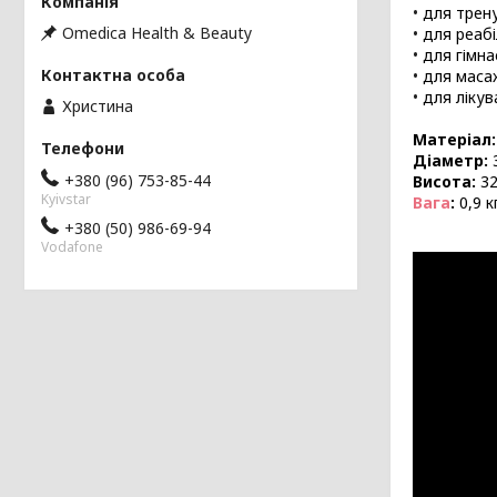
•
для трену
Omedica Health & Beauty
•
для реабі
•
для гімна
•
для масаж
•
для лікув
Христина
Матеріал:
Діаметр:
+380 (96) 753-85-44
Висота:
32
Kyivstar
Вага
:
0,9 к
+380 (50) 986-69-94
Vodafone