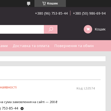
Кошик
+380 (96) 753-85-44
+380 (50) 986-69-94
Кошик
ками
Доставка та оплата
Повернення та обмін
 наявності
Код:
LS3574
на сума замовлення на сайті — 200 ₴
) 753-85-44