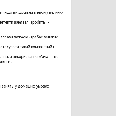
е якщо ви досягли в ньому великих
нітнити заняття, зробить їх
 вправи важчою (требає великих
астосувати такий компактний і
ення, а використання м'яча — це
аняття.
 і занять у домашніх умовах.