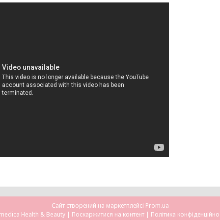
Сайт створений на маркетплейсі
Prom.ua
Omedica Health & Beauty |
Поскаржитися на контент
|
Політика конфіденційно