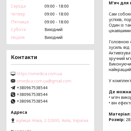
М'яч для 
Середа
09:00
18:00
Четвер
09:00
18:00
Сам собою 
успіхів, п
Пʼятниця
09:00
18:00
Один із та
Субота
Вихідний
цікавішими
Неділя
Вихідний
Головною ф
зусиль від
Активізува
Контакти
зручний м'
Виконуючи 
найкращий 
https://omedica.com.ua
У комплект
omedica.com.ua@gmail.com
+380967538544
Де можна
+380967538544
• м'яч ви
+380967538544
• він ефект
Матеріал:
Розмір:
28
вулиця Нова, 2 02000, Київ, Україна