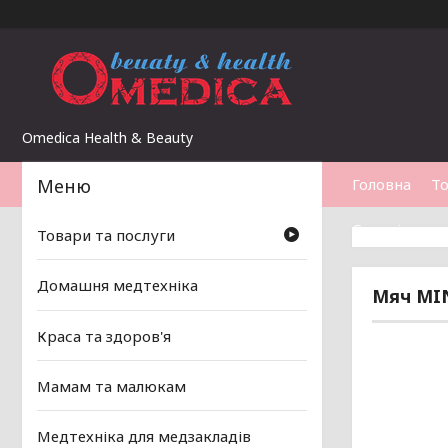
Omedica Health & Beauty
Головна
То
Статті
Товари та послуги
Домашня медтехніка
Мяч MIN
Краса та здоров'я
Мамам та малюкам
Медтехніка для медзакладів