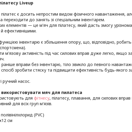
пілатесу Liveup
пілатес є досить непростим видом фізичного навантаження, ал
ора переходити до занять зі спеціальним інвентарем.
ких елементів — це м'яч для пілатесу, який дасть змогу урізнома
 й ефективнішими.
ункцією інвентарю є збільшення опору, що, відповідно, робить
 спортсмена).
ти м'язову активність під час силових вправ дуже легко, якщо з
яч.
раніше вправи без інвентарю, тіло звикло до певного навантаж
спосіб зробити стяску та підвищити ефективність будь-якого з
і ручний насос.
 використовувати м
яч для пилатеса
користовують для
фітнесу
, пілатесу, плавання, для силових вправ
ивний для всіх груп м'язів.
полівінілхлорид (PVC)
х12 см