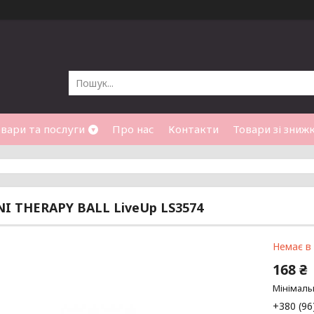
вари та послуги
Про нас
Контакти
Товари зі зниж
I THERAPY BALL LiveUp LS3574
Немає в
168 ₴
Мінімаль
+380 (96