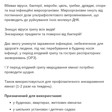
Вбиває віруси, бактерії, мікроби, цвіль, грибки, дріжджі, спори
та інші інфекційні мікроорганізми. Мікроорганізми гинуть від
поглинаної дози ультрафіолетового випромінювання, що
призводить до руйнування їхніх молекул ДНК.
Знищує віруси грипу всіх видів!
Знезаражує предмети та поверхні від бактерій!
Дає змогу уникнути зараження інфекцією, небезпечною для
здоров'я людини, під час перебування в будинку носія
інфекції, у період епідемій грипу та гострих респіраторних
захворювань (ОРЗ).
! У період епідемій грипу кварцування кімнат потрібно
проводити щодня.
Також використовується для профілактичного знезараження
кімнат (1-2 рази на тиждень).
Призначений для використання:
у будинках, квартирах, житлових кімнатах
у шкільних установах і дитячих садках