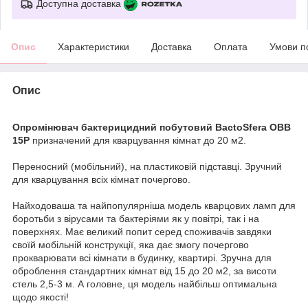
Доступна доставка
Опис
Характеристики
Доставка
Оплата
Умови п
Опис
Опромінювач бактерицидний побутовий BactoSfera OBB
15P
призначений для кварцування кімнат до 20 м2.
Переносний (мобільний), на пластиковій підставці. Зручний
для кварцування всіх кімнат почергово.
Найходоваша та найпопулярніша модель кварцових ламп для
боротьби з вірусами та бактеріями як у повітрі, так і на
поверхнях. Має великий попит серед споживачів завдяки
своїй мобільній конструкції, яка дає змогу почергово
прокварювати всі кімнати в будинку, квартирі. Зручна для
оброблення стандартних кімнат від 15 до 20 м2, за висоти
стель 2,5-3 м. А головне, ця модель найбільш оптимальна
щодо якості!