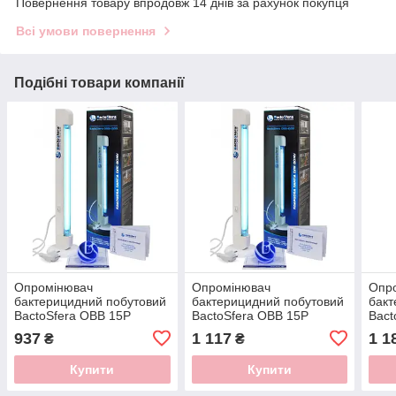
Повернення товару впродовж 14 днів за рахунок покупця
Всі умови повернення
Подібні товари компанії
Опромінювач
Опромінювач
Опр
бактерицидний побутовий
бактерицидний побутовий
бакт
BactoSfera OBB 15P
BactoSfera OBB 15P
Bact
OZONE
OZONE FREE
MET
937
1 117
1 1
₴
₴
Купити
Купити