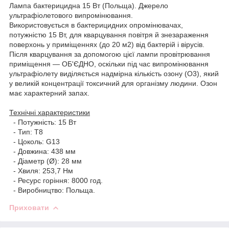
Лампа бактерицидна 15 Вт (Польща). Джерело
ультрафіолетового випромінювання.
Використовується в бактерицидних опромінювачах,
потужністю 15 Вт, для кварцування повітря й знезараження
поверхонь у приміщеннях (до 20 м2) від бактерій і вірусів.
Після кварцування за допомогою цієї лампи провітрювання
приміщення — ОБ'ЄДНО, оскільки під час випромінювання
ультрафіолету виділяється надмірна кількість озону (О3), який
у великій концентрації токсичний для організму людини. Озон
має характерний запах.
Технічні характеристики
- Потужність: 15 Вт
- Тип: Т8
- Цоколь: G13
- Довжина: 438 мм
- Діаметр (Ø): 28 мм
- Хвиля: 253,7 Нм
- Ресурс горіння: 8000 год.
- Виробництво: Польща.
Приховати