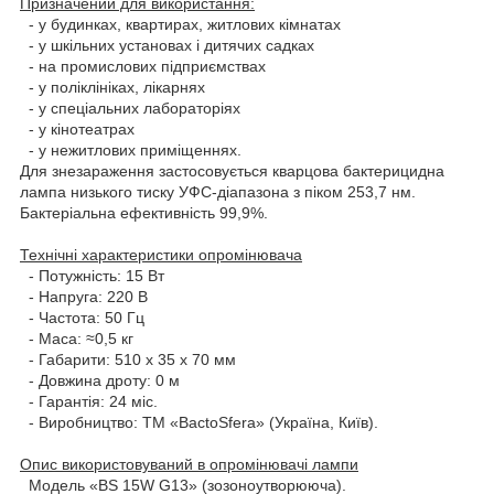
Призначений для використання:
- у будинках, квартирах, житлових кімнатах
- у шкільних установах і дитячих садках
- на промислових підприємствах
- у поліклініках, лікарнях
- у спеціальних лабораторіях
- у кінотеатрах
- у нежитлових приміщеннях.
Для знезараження застосовується кварцова бактерицидна
лампа низького тиску УФС-діапазона з піком 253,7 нм.
Бактеріальна ефективність 99,9%.
Технічні характеристики опромінювача
- Потужність: 15 Вт
- Напруга: 220 В
- Частота: 50 Гц
- Маса: ≈0,5 кг
- Габарити: 510 x 35 x 70 мм
- Довжина дроту: 0 м
- Гарантія: 24 міс.
- Виробництво: ТМ «BactoSfera» (Україна, Київ).
Опис використовуваний в опромінювачі лампи
Модель «BS 15W G13» (зозоноутворююча).