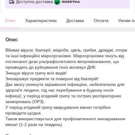
Доступна доставка
Опис
Характеристики
Доставка
Оплата
Умови п
Опис
Вбиває віруси, бактерії, мікроби, цвіль, грибки, дріжджі, спори
та інші інфекційні мікроорганізми. Мікроорганізми гинуть від
поглинаної дози ультрафіолетового випромінювання, що
призводить до руйнування їхніх молекул ДНК.
Знищує віруси грипу всіх видів!
Знезаражує предмети та поверхні від бактерій!
Дає змогу уникнути зараження інфекцією, небезпечною для
здоров'я людини, під час перебування в будинку носія
інфекції, у період епідемій грипу та гострих респіраторних
захворювань (ОРЗ).
У період епідемій грипу кварцування кімнат потрібно
проводити щодня.
Також використовується для профілактичного знезараження
кімнат (1-2 рази на тиждень).