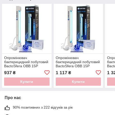
Опромінювач
Опромінювач
Опр
бактерицидний побутовий
бактерицидний побутовий
бакт
BactoSfera OBB 15P
BactoSfera OBB 15P
Bact
OZONE
OZONE FREE
937
1 117
1 3
₴
₴
Купити
Купити
Про нас
90% позитивних з 222 відгуків за рік