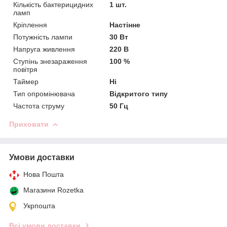
Кількість бактерицидних
1 шт.
ламп
Кріплення
Настінне
Потужність лампи
30 Вт
Напруга живлення
220 В
Ступінь знезараження
100 %
повітря
Таймер
Ні
Тип опромінювача
Відкритого типу
Частота струму
50 Гц
Приховати
Умови доставки
Нова Пошта
Магазини Rozetka
Укрпошта
Всі умови доставки