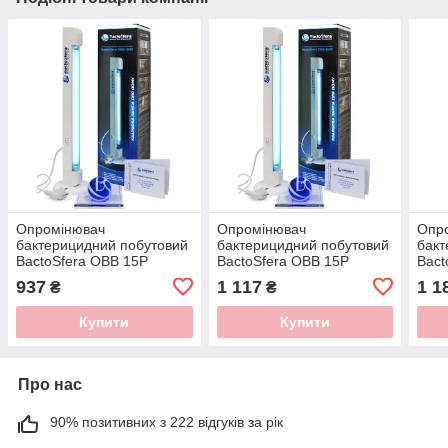
Опромінювач
Опромінювач
Опр
бактерицидний побутовий
бактерицидний побутовий
бакт
BactoSfera OBB 15P
BactoSfera OBB 15P
Bact
OZONE
OZONE FREE
MET
937
1 117
1 1
₴
₴
Купити
Купити
Про нас
90% позитивних з 222 відгуків за рік