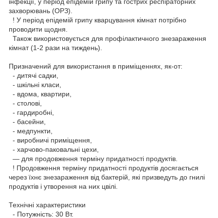
інфекції, у період епідемій грипу та гострих респіраторних
захворювань (ОРЗ).
! У період епідемій грипу кварцування кімнат потрібно
проводити щодня.
Також використовується для профілактичного знезараження
кімнат (1-2 рази на тиждень).
Призначений для використання в приміщеннях, як-от:
- дитячі садки,
- шкільні класи,
- вдома, квартири,
- столові,
- гардиробні,
- басейни,
- медпункти,
- виробничі приміщення,
- харчово-паковальні цехи,
— для продовження терміну придатності продуктів.
! Продовження терміну придатності продуктів досягається
через їхнє знезараження від бактерій, які призведуть до гнилі
продуктів і утворення на них цвілі.
Технічні характеристики
- Потужність: 30 Вт.