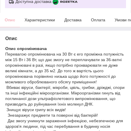
Доступна доставка
Опис
Характеристики
Доставка
Оплата
Умови п
Опис
Опис опромінювача
Перевагою опромінювача на 30 Вт є его проміжна потужність
між 15 Вт і 36 Вт, що дає змогу не переплачувати за 36-ватні
опромінювачі в разі, якщо потрібно прокварювати не дуже
великі кімнати, а до 35 м2. До того ж вартість цього
опромінювача порівняно низька щодо його потужності до
можливого оброблюваного обсягу приміщення!
Вбиває віруси, бактерії, мікроби, цвіль, грибки, дріжджі, спори
та інші інфекційні мікроорганізми. Мікроорганізми гинуть від
поглинаної дози ультрафіолетового випромінювання, що
призводить до руйнування їхніх молекул ДНК.
Знищує віруси грипу всіх видів!
Знезаражує предмети та поверхні від бактерій!
Дає змогу уникнути зараження інфекцією, небезпечною для
здоров'я людини, під час перебування в будинку носія