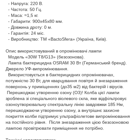
- Напруга: 220 В.
- Частота: 50 Гц.
- Маса: ≈1,5 кг.
- Габарити: 900х45х80 мм.
- Довжина дроту: 0 м.
- Гарантія: 24 міс.
- Виробництво: ТМ «BactoSfera» (Україна, Київ).
Опис використовуваний в опромінювачі лампи
Модель «30W T8/G13» (безозонова).
Лампа бактерицидна OSRAM 30 Вт (Германський бренд).
Джерело УФ-випромінювання.
Використовується в бактерицидних опромінювачах,
потужністю 30 Вт, для кварцування повітря й знезараження
поверхонь у приміщеннях (до35 м2) від бактерій і вірусів.
Перешкоджає утворенню озону (О3)! Колба цієї лампи
зроблена зі спеціального віолевого скла, яке відфільтровує
озоноутворювальну спектральну лінію завдовжки 185 Нм,
перешкоджаючи утворенню озону, а внутрішнє захисне
покриття колби підтримує ультрафіолетове випромінювання
на постійного рівня. Після знезараження цією безозоновою
лампою провітрювати приміщення не потрібно.
Технічні характеристики: